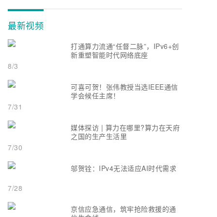
最新视频
打通算力流通“任督二脉”，IPv6+创
新重塑智能时代网络底座
8/3
可喜可贺！张伟教授当选IEEE通信
学会候任主席！
7/31
媒体探访 | 算力在哪里?算力在天府
之国的生产生活里
7/30
邬贺铨：IPv4无法适应AI时代需求
7/28
京信应急通信，筑牢抢险救援的通