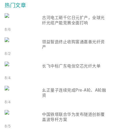
热门文章
古河电工砸千亿日元扩产，全球光
纤光缆产能竞赛全面打响
8/6
领益智造终止收购富通嘉善光纤资
产
8/2
长飞中标广东电信空芯光纤大单
8/4
幺正量子连续完成Pre-A轮、A轮融
资
8/4
中国铁塔联合华为发布隧道创新覆
盖波导杆方案
8/5