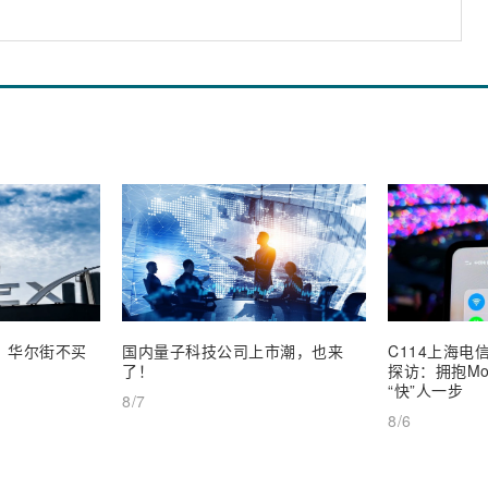
业，华尔街不买
国内量子科技公司上市潮，也来
C114上海电信
了！
探访：拥抱Mob
“快”人一步
8/7
8/6