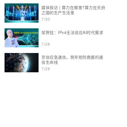
媒体探访 | 算力在哪里?算力在天府
之国的生产生活里
7/30
邬贺铨：IPv4无法适应AI时代需求
7/28
京信应急通信，筑牢抢险救援的通
信生命线
7/28