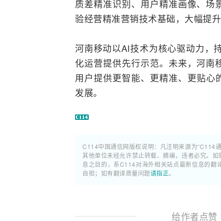
质差精准识别、用户精准画像、场
验经营精准营销技术基础，大幅提升
河南移动以AI技术为核心驱动力，
化运营提供先行示范。未来，河南
用户提供更智能、更精准、更贴心的
发展。
C114中国通信网版权说明：凡注明来源为“C114
其他单位未经允许禁止转载、摘编，违者必究。如需使
息之目的，系C114对海外相关站点最新信息的
自担；如有翻译质量问题
请指正
。
给作者点赞