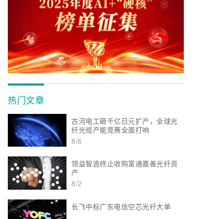
热门文章
古河电工砸千亿日元扩产，全球光
纤光缆产能竞赛全面打响
8/6
领益智造终止收购富通嘉善光纤资
产
8/2
长飞中标广东电信空芯光纤大单