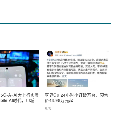
5G-A×AI大上行实景
享界G9 24小时小订破万台，预售
【深度
ile AI时代，申城
价43.98万元起
AI Inf
8/6
8/6