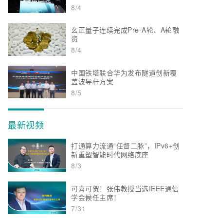
8/4
幺正量子连续完成Pre-A轮、A轮融
资
8/4
中国铁塔联合华为发布隧道创新覆
盖波导杆方案
8/5
最新视频
打通算力流通“任督二脉”，IPv6+创
新重塑智能时代网络底座
8/3
可喜可贺！张伟教授当选IEEE通信
学会候任主席！
7/31