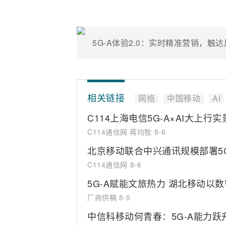
5G-A体验2.0：实时精准营销，触
相关链接
网络
中国移动
AI
C114上海电信5G-A×AI大上行实
C114通信网 蒋均牧
8-6
北京移动联合中兴通讯规模部署5
C114通信网
8-6
5G-A赋能文旅热力 湖北移动以
厂商供稿
8-5
中信科移动何青春：5G-A能力跃