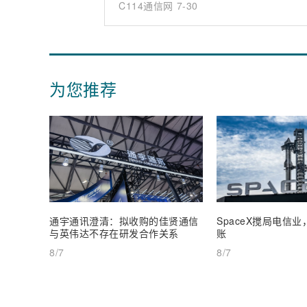
C114通信网
7-30
为您推荐
通宇通讯澄清：拟收购的佳贤通信
SpaceX搅局电信
与英伟达不存在研发合作关系
账
8/7
8/7