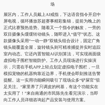
场
展区内，工作人员戴上AI戒指，下达语音指令开启中
屏电视，循环播放苏超赛事精彩集锦，提前为晚上的
正式比赛预热造势。随着又一个指令的触发，一旁的
双目摄像头缓缓转动镜头，随即进入“值守”状态。这
款摄像头采用“一动一静”双镜头组合设计，固定广角
镜头能覆盖全屋，旋转镜头则可精准捕捉并实时追踪
室内动态。它还内置智能AI识别算法，可实现画面级
虚拟电子围栏智能防护。工作人员现场进行实操演
示，只需在手机APP上轻点划定虚拟电子围栏，一旦
模拟宠物的机器狗靠近边界，手机便会即刻推送告警
提醒。这一实用功能瞬间吸引了现场众多“铲屎官”驻
足关注。“家里养了只调皮的柯基，有这个功能实在
太实用了！”来自南通的市民陈先生看完演示，当即
向工作人员详细咨询起产品安装与使用方案。