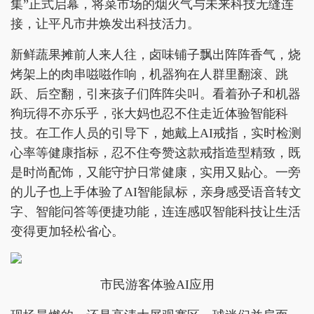
集”正式启幕，将菜市场的烟火气与未来科技无缝连
接，让平凡市井焕发出科技活力。
新鲜蔬果摊前人来人往，卤味铺子飘出阵阵香气，烧
烤架上的肉串嗞嗞作响，机器狗在人群里翻滚、跳
跃、后空翻，引来孩子们阵阵尖叫。看着孙子和机器
狗玩得不亦乐乎，张大妈也忍不住走近体验智能科
技。在工作人员的引导下，她戴上AI戒指，实时检测
心率等健康指标，忍不住夸赞这款戒指造型精致，既
是时尚配饰，又能守护日常健康，实用又贴心。一旁
的儿子也上手体验了AI智能鼠标，亲身感受语音转文
字、智能问答等便捷功能，连连感叹智能科技让生活
变得更加轻松省心。
市民游客体验AI应用