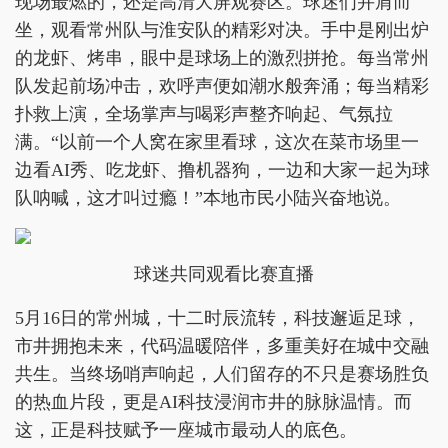
现场最燃的，还是高清大屏观赛区。球迷们并肩而
坐，观看常州队与淮安队的精彩对决。手中是刚出炉
的龙虾、烤串，眼中是球场上的激烈拼抢。每当常州
队发起前场冲击，欢呼声便如潮水般奔涌；每当精彩
扑救上演，全场掌声与喝彩声整齐响起、气氛拉
满。“以前一个人窝在家里看球，这次在菜市场里一
边看AI秀、吃龙虾、撸机器狗，一边和大家一起为球
队呐喊，这才叫过瘾！”本地市民小陆兴奋地说。
球迷共同观看比赛直播
5月16日的常州城，十二时辰流转，科技邂逅足球，
市井拥抱未来，代码温暖陪伴，多重美好在城中交融
共生。当终场哨声响起，人们留存的不只是赛场胜负
的热血片段，更是AI科技浸润市井的脉脉温情。而
这，正是科技赋予一座城市最动人的底色。