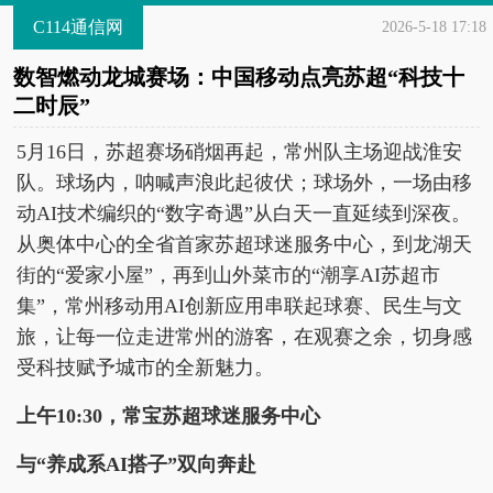
C114通信网
2026-5-18 17:18
数智燃动龙城赛场：中国移动点亮苏超“科技十
二时辰”
5月16日，苏超赛场硝烟再起，常州队主场迎战淮安
队。球场内，呐喊声浪此起彼伏；球场外，一场由移
动AI技术编织的“数字奇遇”从白天一直延续到深夜。
从奥体中心的全省首家苏超球迷服务中心，到龙湖天
街的“爱家小屋”，再到山外菜市的“潮享AI苏超市
集”，常州移动用AI创新应用串联起球赛、民生与文
旅，让每一位走进常州的游客，在观赛之余，切身感
受科技赋予城市的全新魅力。
上午10:30
，
常宝苏超球迷服务中心
与“养成系AI搭子”双向奔赴