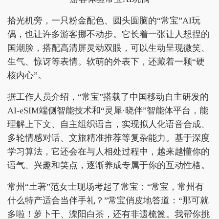
拾光机旁，一只粉金配色、圆头圆脑的“常宝”AI玩
偶，也让许多游客挪不动步。它长着一张让人想捏的
国潮脸，搭配高清屏灵动双眼，可以生动呈现微笑、
生气、惊讶等表情。软萌的外表下，还藏着一颗“硬
核内心”。
据工作人员介绍，“常宝”搭载了中国移动自主研发的
AI-eSIM端侧智能技术和“灵犀·晓伴”智能体平台，能
理解上下文、自主组织语言，实现拟人化语音合成、
多轮情感对话、文旅精准推荐等复杂能力。基于深度
学习算法，它还会在与人相处过程中，越来越懂你的
语气、兴趣和笑点，逐渐养成专属于你的互动性格。
常州“土著”范女士现场考起了常宝：“常宝，常州有
什么特产适合当伴手礼？”常宝俏皮地答道：“那可就
多啦！萝卜干、溧阳白茶，还有非遗梳篦。我帮你挑