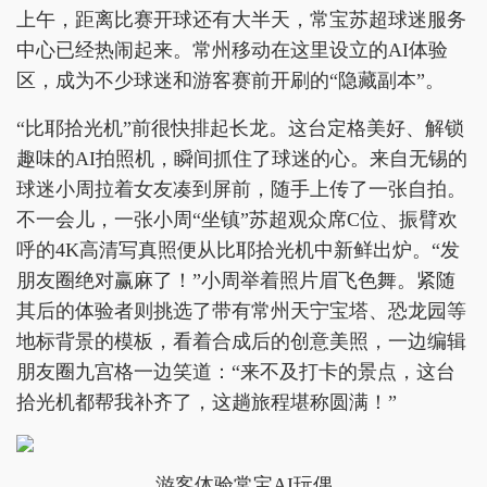
上午，距离比赛开球还有大半天，常宝苏超球迷服务
中心已经热闹起来。常州移动在这里设立的AI体验
区，成为不少球迷和游客赛前开刷的“隐藏副本”。
“比耶拾光机”前很快排起长龙。这台定格美好、解锁
趣味的AI拍照机，瞬间抓住了球迷的心。来自无锡的
球迷小周拉着女友凑到屏前，随手上传了一张自拍。
不一会儿，一张小周“坐镇”苏超观众席C位、振臂欢
呼的4K高清写真照便从比耶拾光机中新鲜出炉。“发
朋友圈绝对赢麻了！”小周举着照片眉飞色舞。紧随
其后的体验者则挑选了带有常州天宁宝塔、恐龙园等
地标背景的模板，看着合成后的创意美照，一边编辑
朋友圈九宫格一边笑道：“来不及打卡的景点，这台
拾光机都帮我补齐了，这趟旅程堪称圆满！”
游客体验常宝AI玩偶