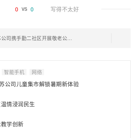
0
0
写得不太好
VS
它守空巢 爱不孤单——中国移动江苏公司携手勤二社区开展敬老公益行动
智能手机
网络
动江苏公司儿童集市解锁暑期新体验
技温情浸润民生
能教学创新