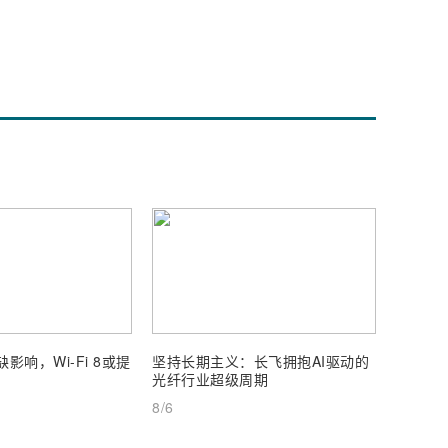
影响，Wi-Fi 8或提
坚持长期主义：长飞拥抱AI驱动的
通宇通
光纤行业超级周期
25%
8/6
8/6