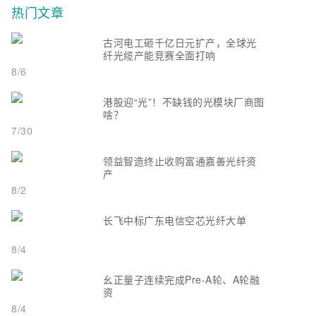
热门文章
古河电工砸千亿日元扩产，全球光
纤光缆产能竞赛全面打响
8/6
港股迎“光”！不缺钱的光模块厂商图
啥？
7/30
领益智造终止收购富通嘉善光纤资
产
8/2
长飞中标广东电信空芯光纤大单
8/4
幺正量子连续完成Pre-A轮、A轮融
资
8/4