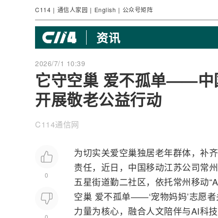
C114
|
通信人家园
|
English
|
公众号矩阵
资讯
2026/7/1 10:39
它守空巢 爱不孤单——
开展敬老公益行动
C114通信网
为切实关爱空巢独居老年群体，补齐
责任，近日，
中国移动
江苏公司常州
0
五星街道勤二社区，依托常州移动“
A
空巢 爱不孤单——‘宠物妈妈’志愿
力量为核心，
融合
人文陪伴与AI科
0