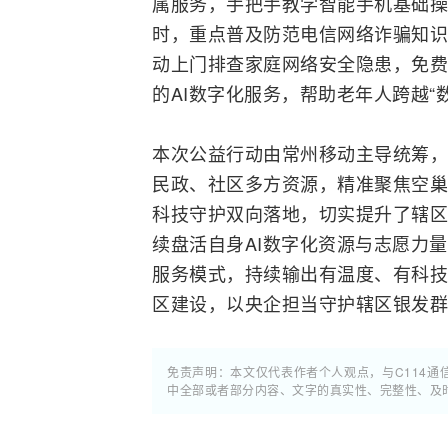
属服务，手把手教学
智能手机
基础操
时，重点普及防范
电信网
络诈骗知识
动上门排查家庭
网络安全
隐患，免费
的AI数字化服务，帮助老年人跨越
本次公益行动由常州移动主导统筹，
民政、社区多方资源，精准聚焦空巢
科技守护双向落地，切实提升了辖区
续盘活自身AI数字化资源与志愿力
服务模式，持续输出有温度、有科技
区建设，以央企担当守护辖区银发
免责声明：本文仅代表作者个人观点，与C114
中全部或者部分内容、文字的真实性、完整性、及