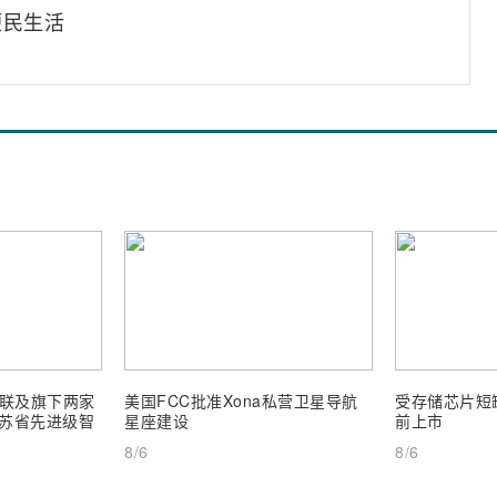
便民生活
联及旗下两家
美国FCC批准Xona私营卫星导航
受存储芯片短缺
 江苏省先进级智
星座建设
前上市
8/6
8/6