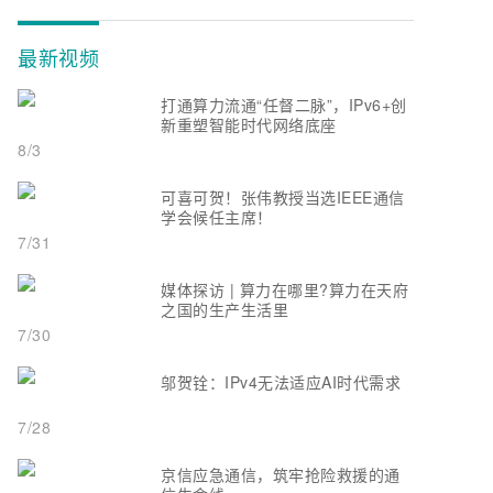
最新视频
打通算力流通“任督二脉”，IPv6+创
新重塑智能时代网络底座
8/3
可喜可贺！张伟教授当选IEEE通信
学会候任主席！
7/31
媒体探访 | 算力在哪里?算力在天府
之国的生产生活里
7/30
邬贺铨：IPv4无法适应AI时代需求
7/28
京信应急通信，筑牢抢险救援的通