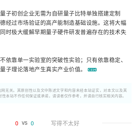
量子初创企业无需为自研量子比特单独搭建定制
德经过市场验证的高产能制造基础设施。这将大幅
同时极大缓解早期量子硬件研发普遍存在的技术失
不依靠单一实验室的突破性实验；只有依靠稳定、
让量子理论落地产生真实产业价值。
通信网无关。其原创性以及文中陈述文字和内容未经本站证实，对本文以及其
时性本站不作任何保证或承诺，请读者仅作参考，并请自行核实相关内容。
0
0
写得不太好
VS