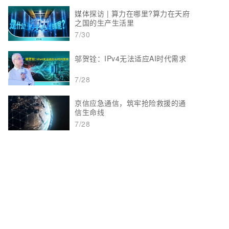
媒体探访 | 算力在哪里?算力在天府
之国的生产生活里
7/30
邬贺铨：IPv4无法适应AI时代需求
7/28
京信应急通信，筑牢抢险救援的通
信生命线
7/28