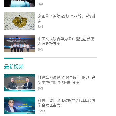
8/4
幺正量子连续完成Pre-A轮、A轮融
资
8/4
中国铁塔联合华为发布隧道创新覆
盖波导杆方案
8/5
最新视频
打通算力流通“任督二脉”，IPv6+创
新重塑智能时代网络底座
8/3
可喜可贺！张伟教授当选IEEE通信
学会候任主席！
7/31