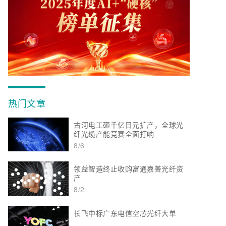
热门文章
古河电工砸千亿日元扩产，全球光
纤光缆产能竞赛全面打响
8/6
领益智造终止收购富通嘉善光纤资
产
8/2
长飞中标广东电信空芯光纤大单