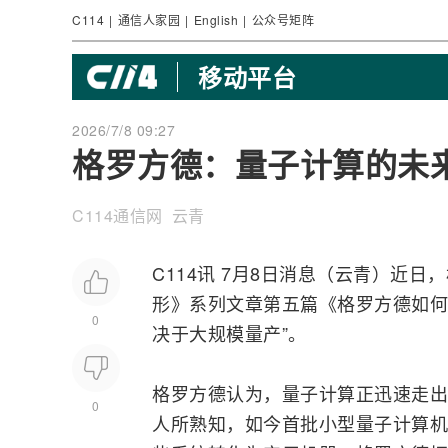
C114
|
通信人家园
|
English
|
公众号矩阵
移动平台
2026/7/8 09:27
格罗方德：量子计算的未
C114通信网 云青
C114讯 7月8日消息（云青）近日，格
形》系列文章第五篇《格罗方德如何
0
决于大规模量产”。
格罗方德认为，量子计算正迅速走出
0
人所熟知，如今首批小型量子
计算机