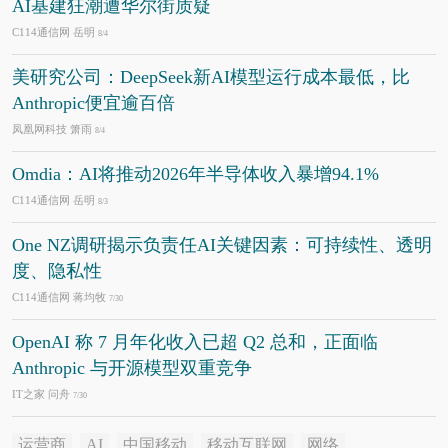
AI基建狂潮遭华尔街质疑
C114通信网 岳明
8/4
美研究公司：DeepSeek新AI模型运行成本最低，比
Anthropic便宜逾百倍
凤凰网科技 箫雨
8/4
Omdia：AI将推动2026年半导体收入暴增94.1%
C114通信网 岳明
8/3
One NZ调研揭示负责任AI关键因素：可持续性、透明
度、隐私性
C114通信网 蒋均牧
7/30
OpenAI 称 7 月年化收入已超 Q2 总和，正面临
Anthropic 与开源模型双重竞争
IT之家 问舟
7/30
运营商
AI
中国移动
移动互联网
网络