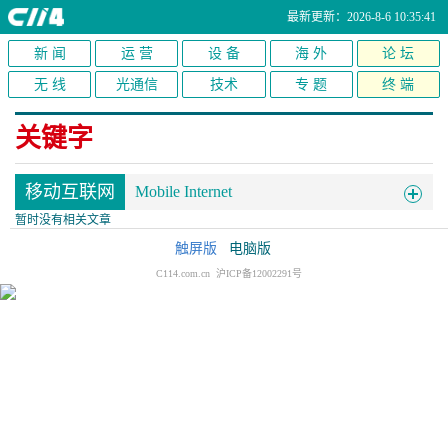
最新更新：2026-8-6 10:35:41
新 闻
运 营
设 备
海 外
论 坛
无 线
光通信
技术
专 题
终 端
关键字
移动互联网
Mobile Internet
暂时没有相关文章
触屏版
电脑版
C114.com.cn 沪ICP备12002291号