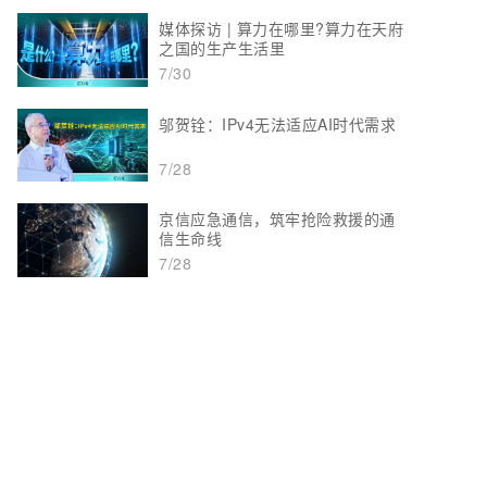
媒体探访 | 算力在哪里?算力在天府
之国的生产生活里
7/30
邬贺铨：IPv4无法适应AI时代需求
7/28
京信应急通信，筑牢抢险救援的通
信生命线
7/28