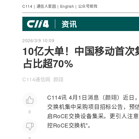
C114
|
通信人家园
|
English
|
公众号矩阵
资讯
2026/3/9 10:09
10亿大单！中国移动首次
占比超70%
C114通信网 颜翊
C114讯 4月1日消息（颜翊）近日
交换机
集中采购项目招标公告，预估
0
启RoCE交换设备集采。更引人注
控RoCE交换机"。
0