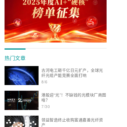
热门文章
古河电工砸千亿日元扩产，全球光
纤光缆产能竞赛全面打响
8/6
港股迎“光”！不缺钱的光模块厂商图
啥？
7/30
领益智造终止收购富通嘉善光纤资
产