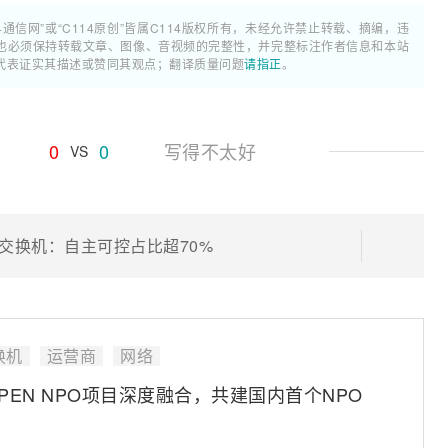
4通信网”或“C114原创”皆属C114版权所有，未经允许禁止转载、摘编，违
也必须保持转载文章、图像、音视频的完整性，并完整标注作者信息和本站
代表证实其描述或赞同其观点；翻译质量问题
请指正
。
0
0
写得不太好
VS
E交换机：自主可控占比超70%
换机
运营商
网络
OPEN NPO项目深度融合，共建国内首个NPO