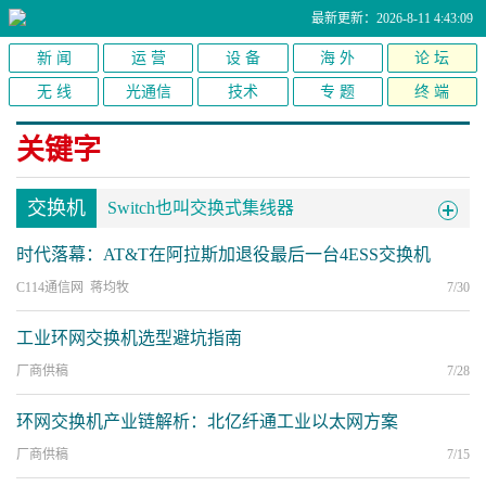
最新更新：2026-8-11 4:43:09
新 闻
运 营
设 备
海 外
论 坛
无 线
光通信
技术
专 题
终 端
关键字
交换机
Switch也叫交换式集线器
时代落幕：AT&T在阿拉斯加退役最后一台4ESS交换机
C114通信网 蒋均牧
7/30
工业环网交换机选型避坑指南
厂商供稿
7/28
环网交换机产业链解析：北亿纤通工业以太网方案
厂商供稿
7/15