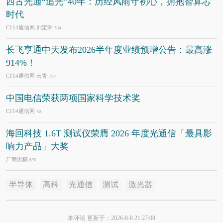
西古光通“追光”40年：历经风雨守初心，拥抱智算芯
时代
C114通信网 刘定洲
7/14
长飞亨通中天发布2026半年度业绩预增公告：最高涨
914%！
C114通信网 云青
7/14
中国电信荣获两项国家科学技术奖
C114通信网
7/8
海回科技 1.6T 测试仪荣膺 2026 年度光通信「最具影
响力产品」大奖
厂商供稿
6/30
半导体
高科
光通信
测试
激光器
本评论 更新于：2026-8-8 21:27:08