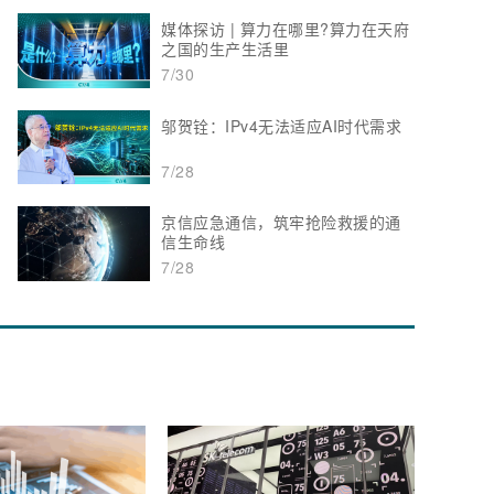
媒体探访 | 算力在哪里?算力在天府
之国的生产生活里
7/30
邬贺铨：IPv4无法适应AI时代需求
7/28
京信应急通信，筑牢抢险救援的通
信生命线
7/28