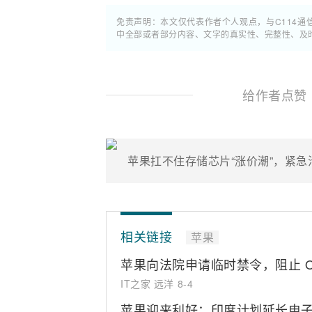
免责声明：本文仅代表作者个人观点，与C114
中全部或者部分内容、文字的真实性、完整性、及
给作者点赞
苹果扛不住存储芯片“涨价潮”，紧
相关链接
苹果
苹果向法院申请临时禁令，阻止 O
IT之家 远洋
8-4
苹果迎来利好：印度计划延长电子代