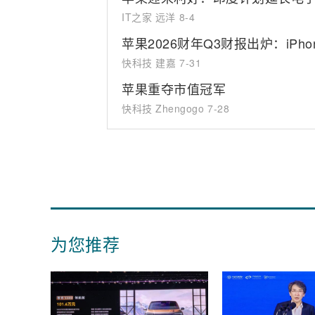
IT之家 远洋
8-4
苹果2026财年Q3财报出炉：iPh
快科技 建嘉
7-31
苹果重夺市值冠军
快科技 Zhengogo
7-28
为您推荐