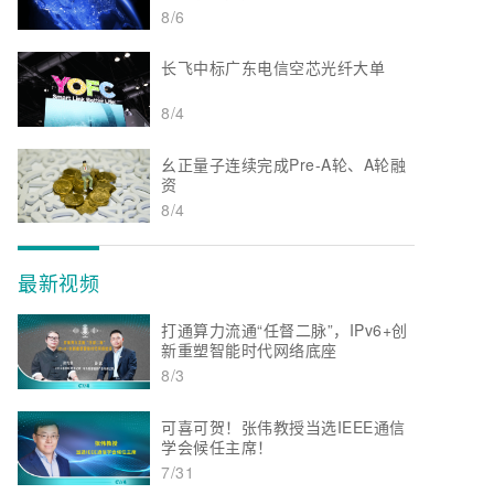
8/6
长飞中标广东电信空芯光纤大单
8/4
幺正量子连续完成Pre-A轮、A轮融
资
8/4
最新视频
打通算力流通“任督二脉”，IPv6+创
新重塑智能时代网络底座
8/3
可喜可贺！张伟教授当选IEEE通信
学会候任主席！
7/31