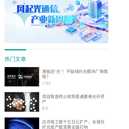
热门文章
港股迎“光”！不缺钱的光模块厂商图
啥？
7/30
领益智造终止收购富通嘉善光纤资
产
8/2
古河电工砸千亿日元扩产，全球光
纤光缆产能竞赛全面打响