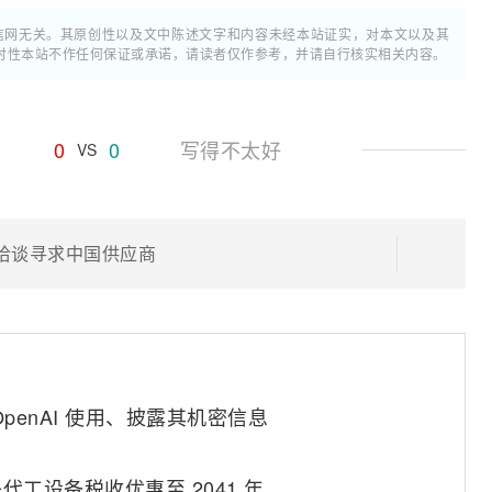
通信网无关。其原创性以及文中陈述文字和内容未经本站证实，对本文以及其
时性本站不作任何保证或承诺，请读者仅作参考，并请自行核实相关内容。
0
0
写得不太好
VS
急洽谈寻求中国供应商
penAI 使用、披露其机密信息
工设备税收优惠至 2041 年