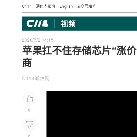
C114
|
通信人家园
|
English
|
公众号矩阵
视频
2026/7/2 14:15
苹果扛不住存储芯片“涨价
商
C114通信网
0
0