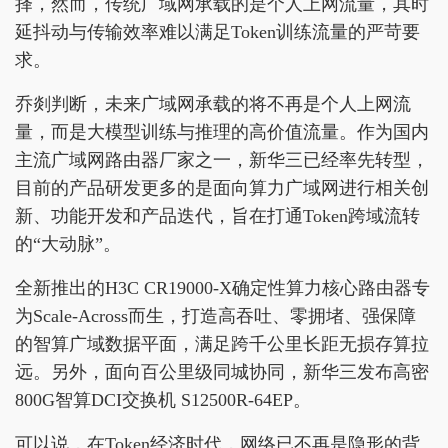
择，然而，传统广域网承载的是个人上网流量，其时
延抖动与传输效率难以满足Token训练流量的严苛要
求。
乔剡判断，未来广域网承载的将不再是个人上网流
量，而是大模型训练与推理的高价值流量。作为国内
主流广域网路由器厂家之一，新华三已经率先转型，
目前的产品研发更多的是面向算力广域网进行相关创
新、功能开发和产品迭代，旨在打通Token跨域流转
的“大动脉”。
全新推出的H3C CR19000-X确定性算力核心路由器专
为Scale-Across而生，打造高吞吐、零拥堵、强保障
的智算广域数据平面，满足跨千公里长距无损存算拉
远。另外，面向百公里级同城协同，新华三发布高密
800G智算DCI交换机 S12500R-64EP。
可以说，在Token经济时代，网络已不再是隐形的背