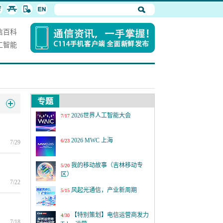
信百科
工智能
专题
2026世界人工智能大会
7/17
2026 MWC 上海
6/23
7/29
我的移动故事（吉林移动专
5/20
区）
7/22
风起光通信，产业新周期
5/15
【特别策划】电信运营商发力
4/30
7/18