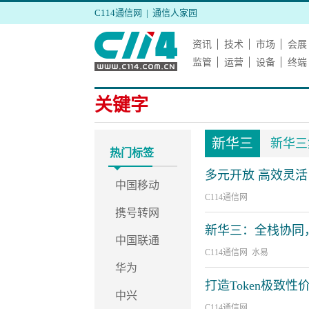
C114通信网
|
通信人家园
资讯
技术
市场
会展
监管
运营
设备
终端
关键字
新华三
新华三
热门标签
多元开放 高效灵
中国移动
C114通信网
携号转网
新华三：全栈协同，
中国联通
C114通信网 水易
华为
打造Token极致性
中兴
C114通信网