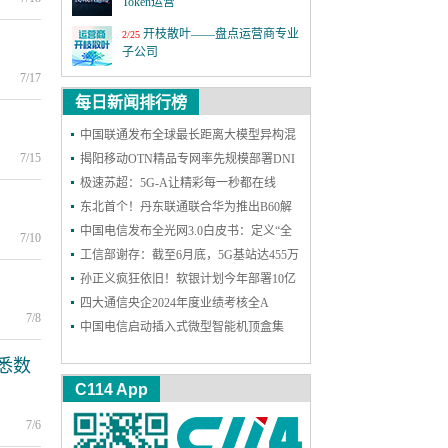
Token运营
开枝散叶——盘点运营商专业
2/25
子公司
7/17
MWC26世界移动通信大会
3/2
每日新闻排行榜
第四届6G前沿技术与趋势论
中国联通发布全球最长距离大模型异构混
12/18
坛
7/15
训成果
揭阳移动OTN精品专网率先规模部署DNI
保护，实现高可靠能力再升级
极速苏超：5G-A让精彩每一秒都在线
激情全运 移起AI：5G-A全民
11/19
看全运 粤近粤精彩
东北首个！丹东联通联合华为推出B60解
决方案，一站式护航企业网络和安防
中国电信发布全光网3.0白皮书：定义“全
上海铁塔十一周年：善建不
11/18
7/10
拔十一载，锐意进取向未来
光智联”，2030年能力基本达成
工信部谢存：截至6月底，5G基站达455万
个 5G用户达11.18亿户
孙正义疯狂依旧！软银计划今年部署10亿
2025年中国国际信息通信展览
9/24
会
个AI智能体
四大通信央企2024年度业绩考核全A
7/8
中国电信启动插入式微型智能机顶盒集
第二十六届中国国际光电博览
9/9
采：规模300万台
会
悉数
C114 App
7/6