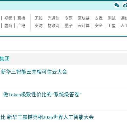
视频
直播
无线
光通信
专网
区块链
支撑
测试
通
虚商
广电
安防
物联网
量子
云计算
安全
卫星
人
集团
活 新华三智能云亮相可信云大会
做Token极致性价比的“系统级答卷”
价比 新华三震撼亮相2026世界人工智能大会