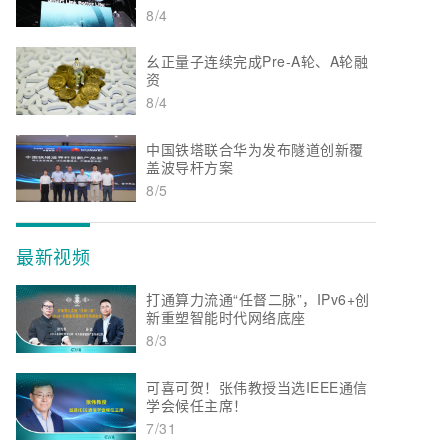
8/4
幺正量子连续完成Pre-A轮、A轮融
资
8/4
中国铁塔联合华为发布隧道创新覆
盖波导杆方案
8/5
最新视频
打通算力流通“任督二脉”，IPv6+创
新重塑智能时代网络底座
8/3
可喜可贺！张伟教授当选IEEE通信
学会候任主席！
7/31