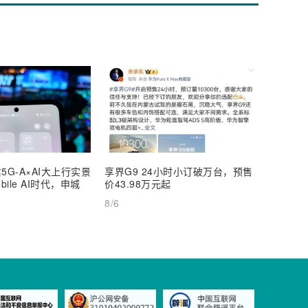
5G-A×AI大上行实景
享界G9 24小时小订破万台，预售
【深度
ile AI时代，申城
价43.98万元起
AI Inf
8/6
8/6