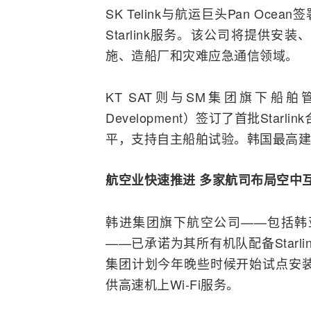
SK Telink与航运巨头Pan O
Starlink服务。该公司将提供
施、造船厂和灾难应急通信领域。
KT SAT则与SM集团旗下船舶管理公
Development）签订了首批Sta
平，支持自主船舶试验。韩国最高建筑
航空业快速推进 多家航司布局空中
韩进集团旗下航空公司——包括韩
——已承诺为其所有机队配备Star
集团计划今年晚些时候开始试点安装
供高速机上
Wi-Fi
服务。