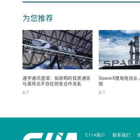
为您推荐
通宇通讯澄清：拟收购的佳贤通信
SpaceX搅局电信
与英伟达不存在研发合作关系
账
8/7
8/7
C114简介
联系我们