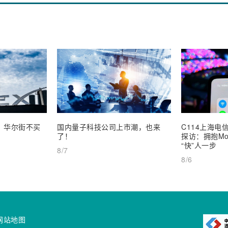
业，华尔街不买
国内量子科技公司上市潮，也来
C114上海电信
了！
探访：拥抱Mob
“快”人一步
8/7
8/6
网站地图