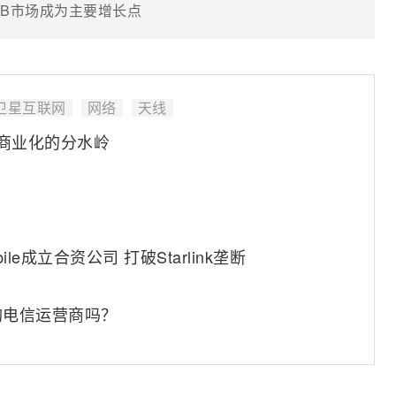
 B2B市场成为主要增长点
卫星互联网
网络
天线
网商业化的分水岭
ile成立合资公司 打破Starlink垄断
该收购电信运营商吗？