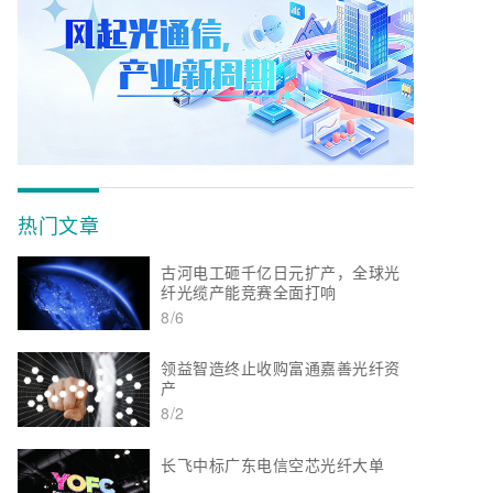
热门文章
古河电工砸千亿日元扩产，全球光
纤光缆产能竞赛全面打响
8/6
领益智造终止收购富通嘉善光纤资
产
8/2
长飞中标广东电信空芯光纤大单