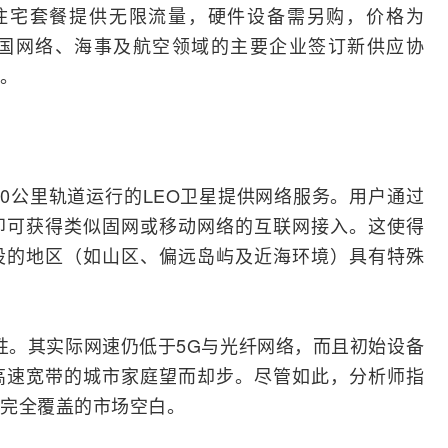
家庭/住宅套餐提供无限流量，硬件设备需另购，价格为
韩国
网络
、海事及航空领域的主要企业签订新供应协
。
至1500公里轨道运行的LEO卫星提供网络服务。用户通过
即可获得类似
固网
或移动网络的
互联网
接入。这使得
设的地区（如山区、偏远岛屿及近海环境）具有特殊
局限性。其实际网速仍低于
5G
与
光纤
网络，而且初始设备
高速
宽带
的城市家庭望而却步。尽管如此，分析师指
完全覆盖的市场空白。