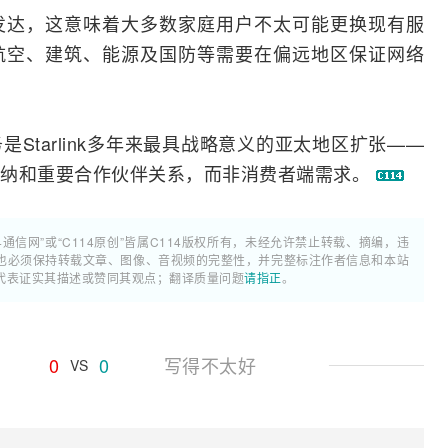
发达，这意味着大多数家庭用户不太可能更换现有服
航空、建筑、能源及国防等需要在偏远地区保证网络
Starlink多年来最具战略意义的亚太地区扩张——
采纳和重要合作伙伴关系，而非消费者端需求。
4通信网”或“C114原创”皆属C114版权所有，未经允许禁止转载、摘编，违
也必须保持转载文章、图像、音视频的完整性，并完整标注作者信息和本站
代表证实其描述或赞同其观点；翻译质量问题
请指正
。
0
0
写得不太好
VS