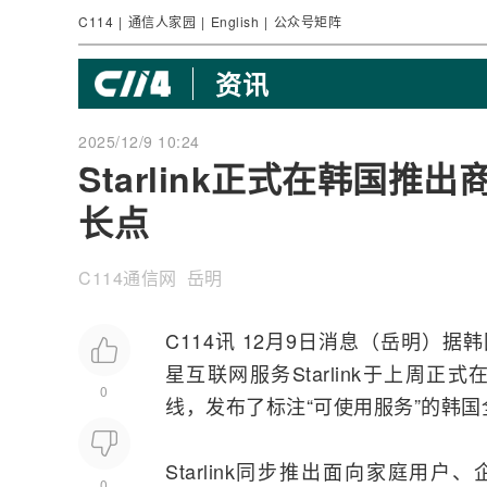
C114
|
通信人家园
|
English
|
公众号矩阵
资讯
2025/12/9 10:24
Starlink正式在韩国推
长点
C114通信网 岳明
C114讯 12月9日消息（岳明）据
星互联网
服务
Starlink
于上周正式
0
线，发布了标注“可使用服务”的韩
Starlink同步推出面向家庭
0