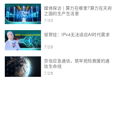
媒体探访 | 算力在哪里?算力在天府
之国的生产生活里
7/30
邬贺铨：IPv4无法适应AI时代需求
7/28
京信应急通信，筑牢抢险救援的通
信生命线
7/28