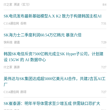
IT之家 溯波（实习）
8/4
SK电讯发布最新基础模型A.X K2 致力于构建韩国主权AI
C114通信网 岳明
7/31
SK海力士二季度利润60.54万亿韩元 暴涨六倍
快科技 建嘉
7/29
韩国SK电信斥资7500亿韩元成立SK Hyper子公司，计划建
设 15GW 的 AI 数据中心
IT之家 潞源
7/27
英伟达与SK集团达成超5000亿美元AI合作，共建2吉瓦AI工
厂
C114通信网 颜翊
7/27
SK崔泰源：明年半导体需求至少增五成 供需缺口恐扩大