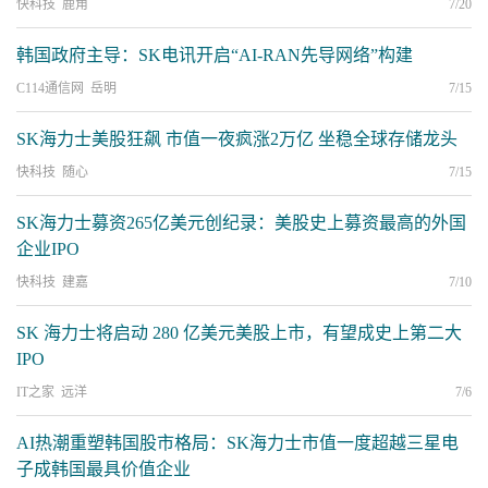
快科技 鹿角
7/20
韩国政府主导：SK电讯开启“AI-RAN先导网络”构建
C114通信网 岳明
7/15
SK海力士美股狂飙 市值一夜疯涨2万亿 坐稳全球存储龙头
快科技 随心
7/15
SK海力士募资265亿美元创纪录：美股史上募资最高的外国
企业IPO
快科技 建嘉
7/10
SK 海力士将启动 280 亿美元美股上市，有望成史上第二大
IPO
IT之家 远洋
7/6
AI热潮重塑韩国股市格局：SK海力士市值一度超越三星电
子成韩国最具价值企业