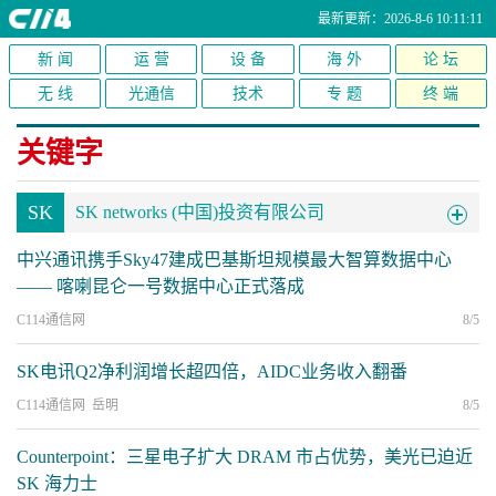
最新更新：2026-8-6 10:11:11
新 闻
运 营
设 备
海 外
论 坛
无 线
光通信
技术
专 题
终 端
关键字
SK
SK networks (中国)投资有限公司
中兴通讯携手Sky47建成巴基斯坦规模最大智算数据中心
—— 喀喇昆仑一号数据中心正式落成
C114通信网
8/5
SK电讯Q2净利润增长超四倍，AIDC业务收入翻番
C114通信网 岳明
8/5
Counterpoint：三星电子扩大 DRAM 市占优势，美光已迫近
SK 海力士