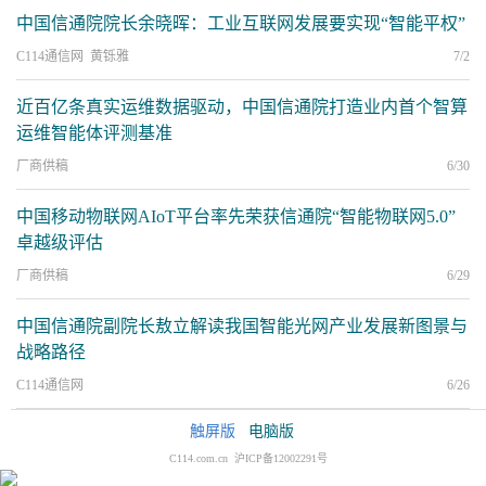
中国信通院院长余晓晖：工业互联网发展要实现“智能平权”
C114通信网 黄铄雅
7/2
近百亿条真实运维数据驱动，中国信通院打造业内首个智算
运维智能体评测基准
厂商供稿
6/30
中国移动物联网AIoT平台率先荣获信通院“智能物联网5.0”
卓越级评估
厂商供稿
6/29
中国信通院副院长敖立解读我国智能光网产业发展新图景与
战略路径
C114通信网
6/26
触屏版
电脑版
C114.com.cn 沪ICP备12002291号