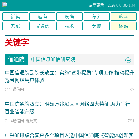
最新更新：2026-8-8 10:41:44
新 闻
运 营
设 备
海 外
论 坛
无 线
光通信
技术
专 题
终 端
关键字
信通院
中国信息通信研究院
中国信通院副院长敖立：实施“宽带提质”专项工作 推动提升
宽带网络用户体验
C114通信网
8/7
中国信通院敖立：明确万兆AI园区网络四大特征 助力千行
百业智能升级
C114通信网 舒允文
7/31
中兴通讯联合客户多个项目入选中国信通院《智能体创新实