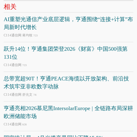
相关
AI重塑光通信产业底层逻辑，亨通围绕“连接+计算”布
局新时代增长
C114通信网 蒋均牧
7/23
跃升14位！亨通集团荣登2026《财富》中国500强第
131位
C114通信网
7/23
总带宽超90T！亨通PEACE海缆以开放架构、前沿技
术筑牢亚非欧数字动脉
C114通信网 舒允文
7/6
亨通亮相2026慕尼黑IntersolarEurope | 全链路布局深耕
欧洲储能市场
C114通信网
6/26