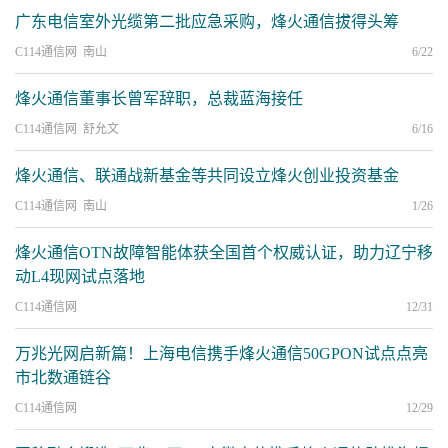
广东电信室外光缆第二批应急采购，烽火通信拔得头筹
C114通信网 南山
6/22
烽火通信董事长曾军辞职，总裁蓝海接任
C114通信网 舒允文
6/16
烽火通信、联通战新基金等共同设立烽火创业投资基金
C114通信网 南山
1/26
烽火通信OTN故障智能体获全国首个权威认证，助力辽宁移
动L4现网试点落地
C114通信网
12/31
万兆光网启新篇！上海电信携手烽火通信50GPON试点点亮
市北数通链谷
C114通信网
12/29