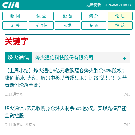
最新更新：2026-8-8 21:08:14
新 闻
运 营
设 备
海 外
论 坛
无 线
光通信
技术
专 题
终 端
关键字
烽火通信
烽火通信科技股份有限公司
【上周小结】烽火通信5亿元收购藤仓烽火剩余60%股权；
涨价 缩水 博弈：解码中移动普缆集采；评级“沽售”！运营
商缘何沦落至此；
C114通信网
7/13
烽火通信5亿元收购藤仓烽火剩余60%股权，实现光棒产能
全资控股
C114通信网 蒋均牧
7/10