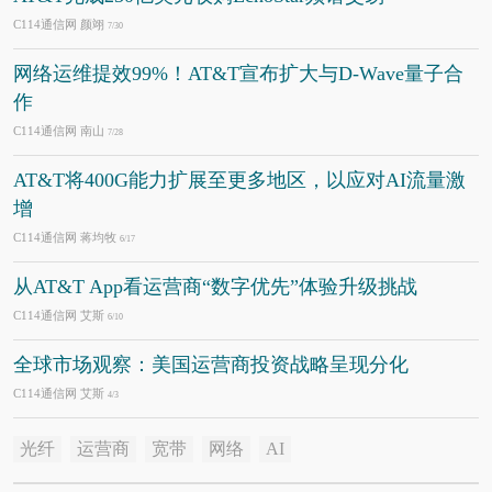
C114通信网 颜翊
7/30
网络运维提效99%！AT&T宣布扩大与D-Wave量子合
作
C114通信网 南山
7/28
AT&T将400G能力扩展至更多地区，以应对AI流量激
增
C114通信网 蒋均牧
6/17
从AT&T App看运营商“数字优先”体验升级挑战
C114通信网 艾斯
6/10
全球市场观察：美国运营商投资战略呈现分化
C114通信网 艾斯
4/3
光纤
运营商
宽带
网络
AI