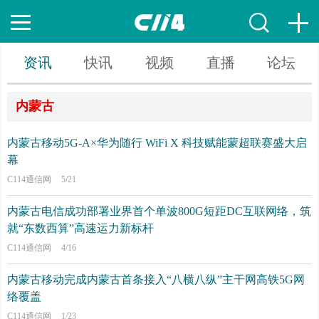
资讯
快讯
视频
直播
论坛
内蒙古
内蒙古移动5G-A×华为随行 WiFi X 科技赋能蒙超联赛盛大启
幕
C114通信网
5/21
内蒙古电信成功部署业界首个单波800G短距DC互联网络，筑
就“东数西算”高速运力新标杆
C114通信网
4/16
内蒙古移动完成内蒙古首条接入“八横八纵”主干网高铁5G网
络覆盖
C114通信网
1/23