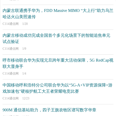
内蒙古联通携手华为，FDD Massive MIMO “大上行”助力乌兰
哈达火山美照速传
C114通信网
1/20
内蒙古移动成功完成全国首个多元化场景下的智能追焦单元
试点验证
C114通信网
1/9
呼市移动联合华为实现元旦跨年重大活动保障，5G RedCap视
联大显身手
C114通信网
1/4
中国移动呼和浩特分公司联合华为以“5G-A+VIP资源保障+游
戏加速包”硬核护航工大王者荣耀电竞比赛
C114通信网
12/23
900M 通信基站助力，四子王旗农牧区谱写数字华章