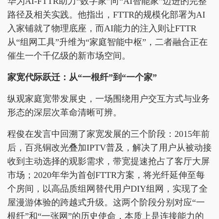
华为AI-FTTR助力“数字家”向“AI智能家”迈进的完整
路径及相关实践。他指出，FTTR的规模化部署为AI
入家铺就了物理底座，而AI能力的注入则让FTTR
从“组网工具”升维为“家庭智能中枢”，二者融合正在
催生一个千亿级的新市场空间。
家宽代际跃迁：从“一根纤”到“一个家”
纵观家庭宽带发展史，一场围绕用户交互方式与业务
形态的深层次革命清晰可辨。
程俊在发言中回溯了家宽发展的三个阶段：2015年前
后，百兆铜改光叠加IPTV普及，解决了用户从被动接
收到主动选择的观影需求，带宽提速抢占了客厅大屏
市场；2020年华为首创FTTR方案，将光纤延伸至每
个房间，以高品质组网替代用户DIY组网，实现了全
屋漫游体验的跨越式升级。这两个阶段分别对应“一
根纤”和“一张网”的历史使命，本质上是连接能力的