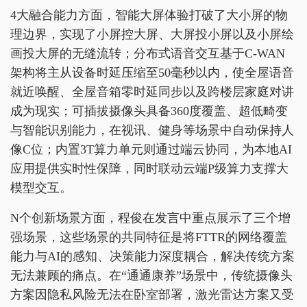
4大融合能力方面，智能大屏体验打破了大小屏的物
理边界，实现了小屏控大屏、大屏投小屏以及小屏绘
画投大屏的无缝流转；分布式语音交互基于C-WAN
架构将主从设备时延压缩至50毫秒以内，使全屋语音
就近唤醒、全屋音箱零时延同步以及跨楼层家庭对讲
成为现实；可插拔摄像头具备360度覆盖、超低畸变
与智能识别能力，在视讯、健身等场景中自动保持人
像C位；内置3T算力单元则通过端云协同，为本地AI
应用提供实时性保障，同时联动云端P级算力支撑大
模型交互。
N个创新场景方面，程俊在发言中重点展示了三个增
强场景，这些场景的共同特征是将FTTR的网络覆盖
能力与AI的感知、决策能力深度耦合，解决传统方案
无法兼顾的痛点。在“通通康养”场景中，传统摄像头
方案因隐私风险无法在卧室部署，激光雷达方案又受