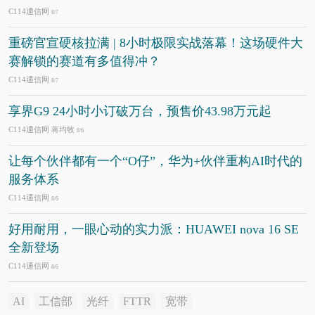
C114通信网
8/7
重磅官宣硬核拉满 | 8小时极限实战落幕！这场硬件大
赛解锁的赛道有多值得冲？
C114通信网
8/7
享界G9 24小时小订破万台，预售价43.98万元起
C114通信网 蒋均牧
8/6
让每个伙伴都有一个“O仔”，华为+伙伴重构AI时代的
服务体系
C114通信网
8/6
好用耐用，一眼心动的实力派：HUAWEI nova 16 SE
全新登场
C114通信网
8/6
AI
工信部
光纤
FTTR
宽带