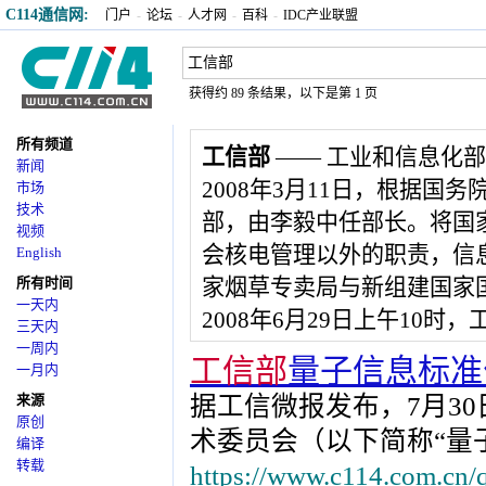
C114通信网:
门户
-
论坛
-
人才网
-
百科
-
IDC产业联盟
获得约 89 条结果，以下是第 1 页
所有频道
工信部
—— 工业和信息化部
新闻
2008年3月11日，根据
市场
技术
部，由李毅中任部长。将国
视频
会核电管理以外的职责，信
English
所有时间
家烟草专卖局与新组建国家
一天内
2008年6月29日上午10
三天内
一周内
工信部
量子信息标准
一月内
来源
据工信微报发布，7月3
原创
术委员会（以下简称“量
编译
转载
https://www.c114.com.cn