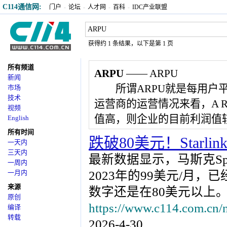
C114通信网:
门户
-
论坛
-
人才网
-
百科
-
IDC产业联盟
获得约 1 条结果，以下是第 1 页
所有频道
ARPU
—— ARPU
新闻
所谓ARPU就是每用户平均收入(AR
市场
技术
运营商的运营情况来看，A R 
视频
值高，则企业的目前利润值
English
所有时间
跌破80美元！Starlin
一天内
三天内
最新数据显示，马斯克Space
一周内
一月内
2023年的99美元/月，
来源
数字还是在80美元以上
原创
https://www.c114.com.cn/
编译
转载
2026-4-30