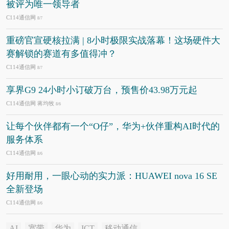
被评为唯一领导者
C114通信网
8/7
重磅官宣硬核拉满 | 8小时极限实战落幕！这场硬件大
赛解锁的赛道有多值得冲？
C114通信网
8/7
享界G9 24小时小订破万台，预售价43.98万元起
C114通信网 蒋均牧
8/6
让每个伙伴都有一个“O仔”，华为+伙伴重构AI时代的
服务体系
C114通信网
8/6
好用耐用，一眼心动的实力派：HUAWEI nova 16 SE
全新登场
C114通信网
8/6
AI
宽带
华为
ICT
移动通信