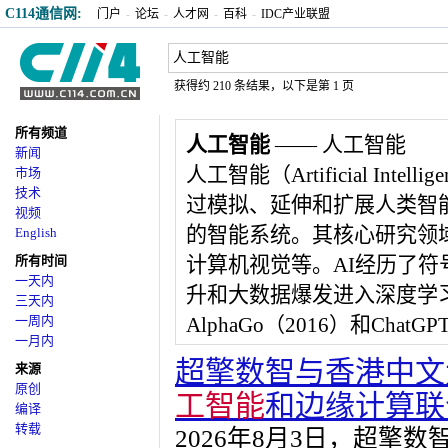
C114通信网:
门户
-
论坛
-
人才网
-
百科
-
IDC产业联盟
获得约 210 条结果，以下是第 1 页
所有频道
人工智能
—— 人工智能
新闻
人工智能（Artificial In
市场
技术
过模拟、延伸和扩展人类智
视频
的智能系统。其核心研究领
English
所有时间
计算机视觉等。AI经历了符
一天内
升和大数据爆发进入深度学
三天内
一周内
AlphaGo（2016）和ChatG
一月内
超擎数智与香港中文
来源
原创
工智能
和边缘计算联
编译
转载
2026年8月3日，超擎