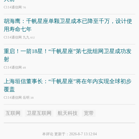
C114通信网
7/6
胡海鹰：千帆星座单颗卫星成本已降至千万，设计使
用寿命七年
C114通信网 九九
6/12
重启！一箭18星！“千帆星座”第七批组网卫星成功发
射
C114通信网
4/8
上海垣信董事长：“千帆星座”将在年内实现全球初步
覆盖
C114通信网 岳明
3/8
互联网
卫星互联网
航天科技
宽带
本评论 更新于：2026-8-7 13:12:04