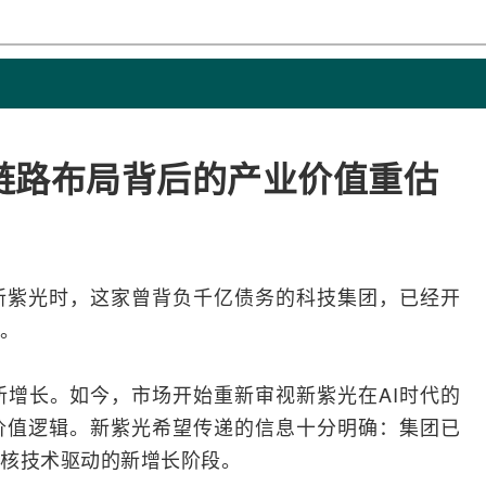
链路布局背后的产业价值重估
新
紫光
时，这家曾背负千亿债务的科技集团，已经开
。
新增长。如今，市场开始重新审视新紫光在
AI
时代的
价值逻辑。新紫光希望传递的信息十分明确：集团已
核技术驱动的新增长阶段。