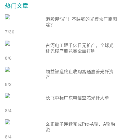
热门文章
港股迎“光”！不缺钱的光模块厂商图
啥？
7/30
古河电工砸千亿日元扩产，全球光
纤光缆产能竞赛全面打响
8/6
领益智造终止收购富通嘉善光纤资
产
8/2
长飞中标广东电信空芯光纤大单
8/4
幺正量子连续完成Pre-A轮、A轮融
资
8/4