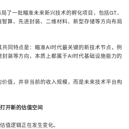
局了一批瞄准未来新兴技术的孵化项目，包括GT、
及围绕智算、先进封装、二维材料、新型存储等方向布局
共同特点是：瞄准AI时代最关键的新技术节点，例
封装等方向，本质上都属于AI时代基础设施能力的
的价值，并非当前的收入规模，而是未来技术平台构
打开新的估值空间
估值逻辑正在发生变化。