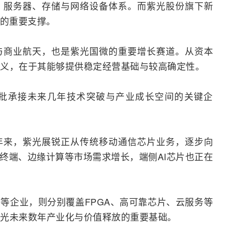
、
服务器
、存储与
网络
设备体系。而紫光股份旗下
新
向的重要支撑。
与商业航天，也是紫光国微的重要增长赛道。从资本
义，在于其能够提供稳定经营基础与较高确定性。
批承接未来几年技术突破与产业成长空间的关键企
年来，紫光展锐正从传统
移动通信
芯片业务，逐步向
I终端、边缘计算等市场需求增长，端侧AI芯片也正在
云等企业，则分别覆盖
FPGA
、高可靠芯片、云服务等
光未来数年产业化与价值释放的重要基础。