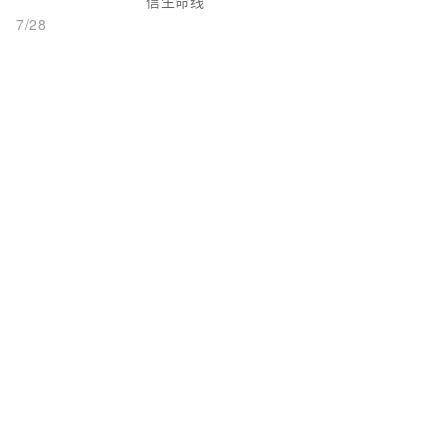
信生命线
7/28