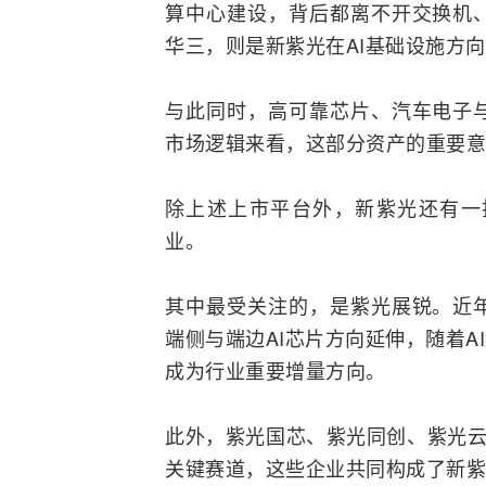
算中心建设，背后都离不开
交换机
华三
，则是新紫光在AI基础设施方
与此同时，高可靠芯片、汽车电子
市场逻辑来看，这部分资产的重要意
除上述上市平台外，新紫光还有一
业。
其中最受关注的，是紫光展锐。近
端侧与端边AI芯片方向延伸，随着A
成为行业重要增量方向。
此外，紫光国芯、紫光同创、紫光
关键赛道，这些企业共同构成了新紫