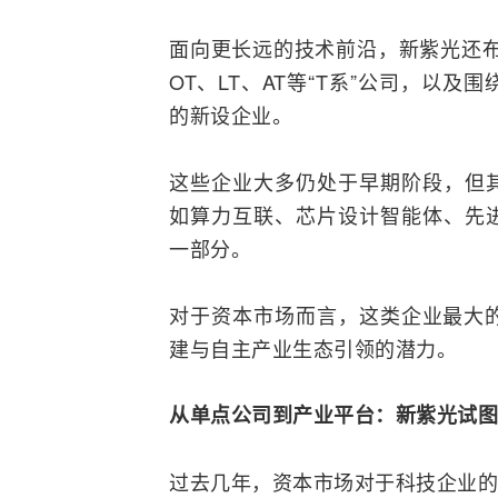
面向更长远的技术前沿，新紫光还布
OT、LT、AT等“T系”公司，以
的新设企业。
这些企业大多仍处于早期阶段，但其
如算力互联、芯片设计智能体、先进
一部分。
对于资本市场而言，这类企业最大
建与自主产业生态引领的潜力。
从单点公司到产业平台：新紫光试图
过去几年，资本市场对于科技企业的