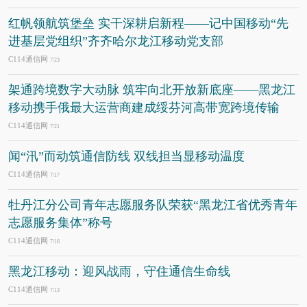
红帆领航筑堡垒 实干深耕启新程——记中国移动“先
进基层党组织”齐齐哈尔龙江移动党支部
C114通信网
7/23
架通跨境数字大动脉 筑牢向北开放新底座——黑龙江
移动携手俄最大运营商建成绥芬河高带宽跨境传输
C114通信网
7/21
闻“汛”而动筑通信防线 双线担当显移动温度
C114通信网
7/17
牡丹江分公司青年志愿服务队荣获“黑龙江省优秀青年
志愿服务集体”称号
C114通信网
7/16
黑龙江移动：迎风战雨，守住通信生命线
C114通信网
7/13