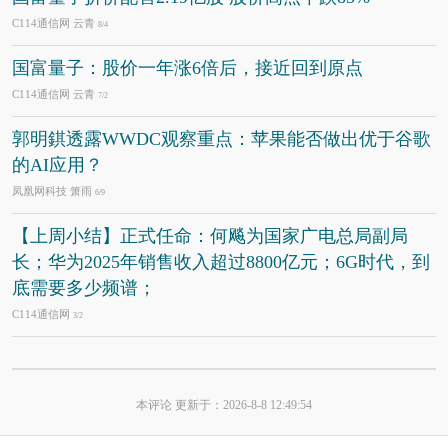
C114通信网 云青
8/4
国富量子：股价一年涨6倍后，接近回到原点
C114通信网 云青
7/2
郭明錤透露WWDC观察重点：苹果能否做出优于谷歌
的AI应用？
凤凰网科技 箫雨
6/9
【上周小结】正式任命：何飚为国家广电总局副局
长；华为2025年销售收入超过8800亿元；6G时代，到
底需要多少频谱；
C114通信网
3/2
本评论 更新于：2026-8-8 12:49:54