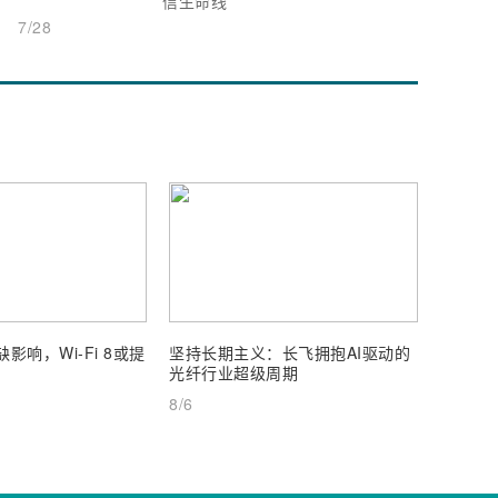
信生命线
7/28
影响，Wi-Fi 8或提
坚持长期主义：长飞拥抱AI驱动的
通宇通
光纤行业超级周期
25%
8/6
8/6