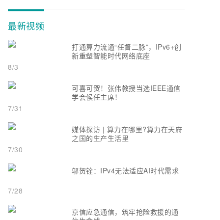
最新视频
打通算力流通“任督二脉”，IPv6+创
新重塑智能时代网络底座
8/3
可喜可贺！张伟教授当选IEEE通信
学会候任主席！
7/31
媒体探访 | 算力在哪里?算力在天府
之国的生产生活里
7/30
邬贺铨：IPv4无法适应AI时代需求
7/28
京信应急通信，筑牢抢险救援的通