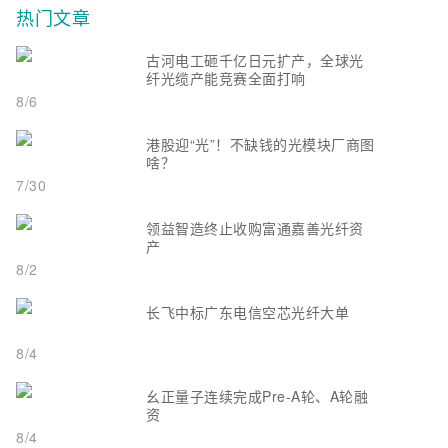
热门文章
古河电工砸千亿日元扩产，全球光
纤光缆产能竞赛全面打响
8/6
港股迎“光”！不缺钱的光模块厂商图
啥？
7/30
领益智造终止收购富通嘉善光纤资
产
8/2
长飞中标广东电信空芯光纤大单
8/4
幺正量子连续完成Pre-A轮、A轮融
资
8/4