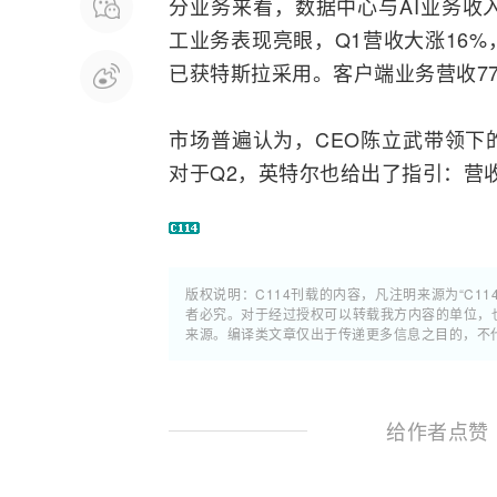
分业务来看，数据中心与
AI
业务收入
工业务表现亮眼，Q1营收大涨16%
已获特斯拉采用。客户端业务营收77
市场普遍认为，CEO陈立武带领下
对于Q2，英特尔也给出了指引：营收13
版权说明：C114刊载的内容，凡注明来源为“C11
者必究。对于经过授权可以转载我方内容的单位，
来源。编译类文章仅出于传递更多信息之目的，不
给作者点赞