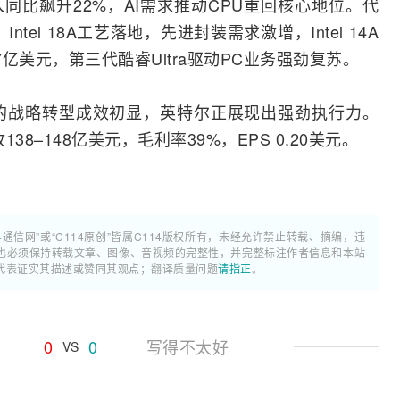
同比飙升22%，AI需求推动CPU重回核心地位。代
，
Intel
18A工艺落地，先进封装需求激增，Intel 14A
亿美元，第三代酷睿Ultra驱动PC业务强劲复苏。
的战略
转型
成效初显，英特尔正展现出强劲执行力。
8–148亿美元，毛利率39%，EPS 0.20美元。
4通信网”或“C114原创”皆属C114版权所有，未经允许禁止转载、摘编，违
也必须保持转载文章、图像、音视频的完整性，并完整标注作者信息和本站
代表证实其描述或赞同其观点；翻译质量问题
请指正
。
0
0
写得不太好
VS