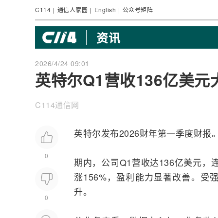
C114
|
通信人家园
|
English
|
公众号矩阵
资讯
2026/4/24 09:01
英特尔Q1营收136亿美
C114通信网
英特尔
发布2026财年第一季度
财报
0
期内，公司Q1营收达136亿美元
涨156%，盈利能力显著改善。受
升。
0