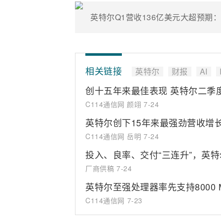
英特尔Q1营收136亿美元大超预期：
相关链接
英特尔
财报
AI
创十五年来最佳表现 英特尔二季度
C114通信网 颜翊
7-24
英特尔创下15年来最强劲营收增
C114通信网 岳明
7-24
投入、良率、交付“三连升”，英特
厂商供稿
7-24
英特尔至强处理器率先支持8000 MT
C114通信网
7-23