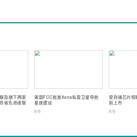
联及旗下两家
美国FCC批准Xona私营卫星导航
受存储芯片短缺
 江苏省先进级智
星座建设
前上市
8/6
8/6