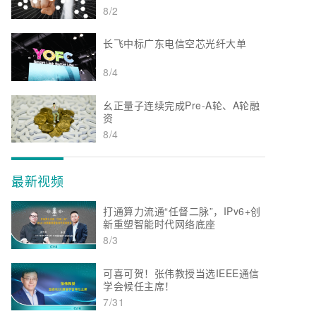
8/2
长飞中标广东电信空芯光纤大单
8/4
幺正量子连续完成Pre-A轮、A轮融
资
8/4
最新视频
打通算力流通“任督二脉”，IPv6+创
新重塑智能时代网络底座
8/3
可喜可贺！张伟教授当选IEEE通信
学会候任主席！
7/31