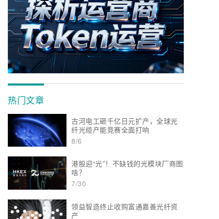
热门文章
古河电工砸千亿日元扩产，全球光
纤光缆产能竞赛全面打响
8/6
港股迎“光”！不缺钱的光模块厂商图
啥？
7/30
领益智造终止收购富通嘉善光纤资
产