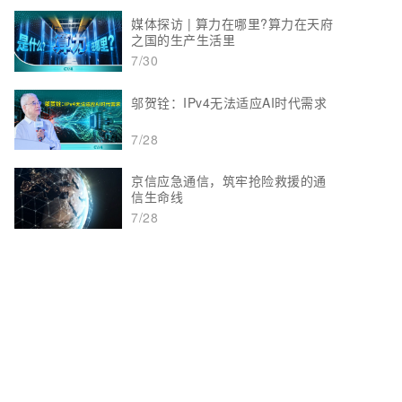
媒体探访 | 算力在哪里?算力在天府
之国的生产生活里
7/30
邬贺铨：IPv4无法适应AI时代需求
7/28
京信应急通信，筑牢抢险救援的通
信生命线
7/28