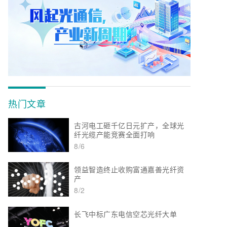
热门文章
古河电工砸千亿日元扩产，全球光
纤光缆产能竞赛全面打响
8/6
领益智造终止收购富通嘉善光纤资
产
8/2
长飞中标广东电信空芯光纤大单