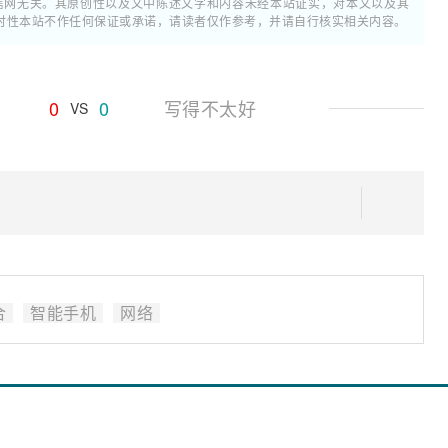
通信网无关。其原创性以及文中陈述文字和内容未经本站证实，对本文以及其
时性本站不作任何保证或承诺，请读者仅作参考，并请自行核实相关内容。
0
0
写得不太好
VS
合
智能手机
网络