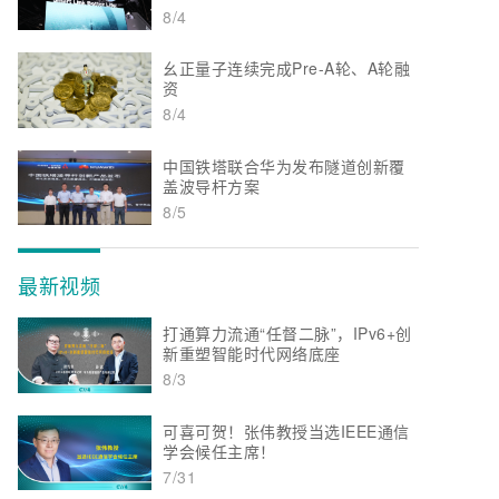
8/4
幺正量子连续完成Pre-A轮、A轮融
资
8/4
中国铁塔联合华为发布隧道创新覆
盖波导杆方案
8/5
最新视频
打通算力流通“任督二脉”，IPv6+创
新重塑智能时代网络底座
8/3
可喜可贺！张伟教授当选IEEE通信
学会候任主席！
7/31