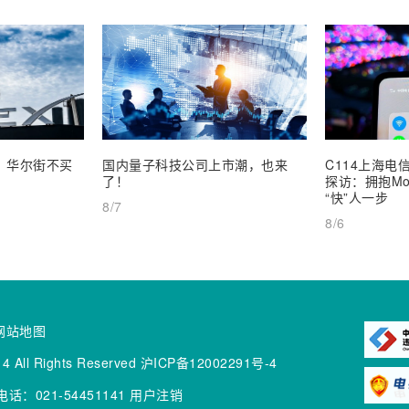
业，华尔街不买
国内量子科技公司上市潮，也来
C114上海电信
了！
探访：拥抱Mob
“快”人一步
8/7
8/6
网站地图
4 All Rights Reserved
沪ICP备12002291号-4
话：021-54451141
用户注销