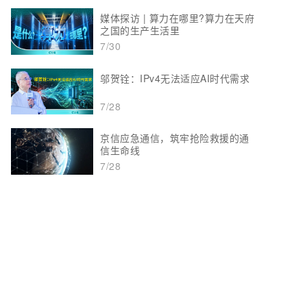
媒体探访 | 算力在哪里?算力在天府
之国的生产生活里
7/30
邬贺铨：IPv4无法适应AI时代需求
7/28
京信应急通信，筑牢抢险救援的通
信生命线
7/28