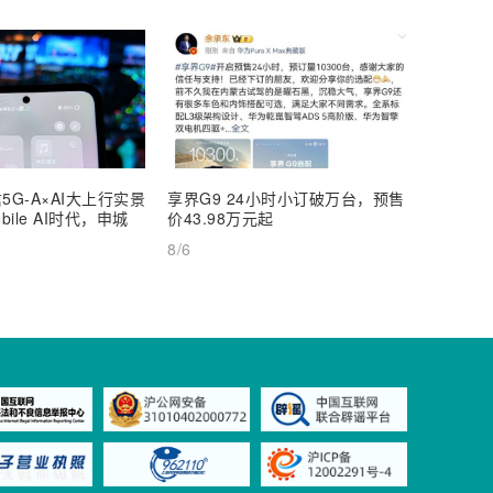
5G-A×AI大上行实景
享界G9 24小时小订破万台，预售
【深度
ile AI时代，申城
价43.98万元起
AI Inf
8/6
8/6