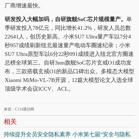
厂商增速最快。
研发投入大幅加码，自研旗舰
SoC
芯片规模量产
。
单
季研发投入78亿元，同比增长41.2%，研发人员总数
22641人，创历史新高。小米SU7 Ultra量产车以7分4
秒957成绩刷新纽北最速量产电动车圈速纪录；小米
SU7 Ultra原型车以6分22秒091成绩进入纽北官方圈速
总榜全球第三。自研3nm旗舰SoC芯片玄戒O1成功发
布，三款搭载玄戒O1的新品口碑出众。多模态大模型
Xiaomi MiMo-VL-7B开源，12篇大模型论文入选全球
顶级学术会议ICCV、ACL。
来源：C114通信网
相关
持续提升全员安全隐私素养 小米第七届“安全与隐私