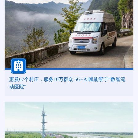
惠及67个村庄，服务10万群众 5G+AI赋能景宁“数智流
动医院”