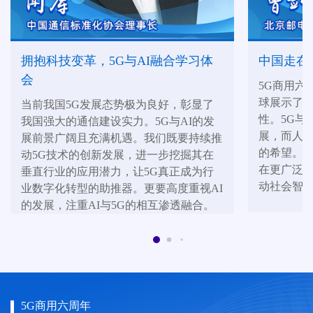
拥抱科技变革，5G与AI融合学习体
中国走在
会
5G商用六
球展示了在
当前我国5G发展态势极为良好，彰显了
性。5G与
我国强大的通信建设实力。5G与AI的发
展，而人工
展前景广阔且充满机遇。我们既要持续推
的希望。未
动5G技术的创新发展，进一步挖掘其在
在更广泛
垂直行业的应用潜力，让5G真正成为行
动社会智
业数字化转型的助推器。更要高度重视AI
的发展，注重AI与5G的相互渗透融合。
5G商用六周年