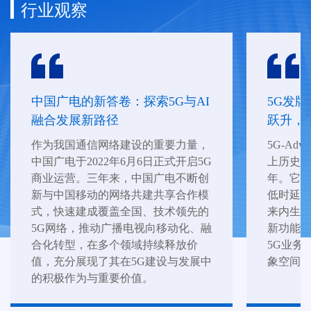
行业观察
中国广电的新答卷：探索5G与AI
5G发牌
融合发展新路径
跃升，
作为我国通信网络建设的重要力量，
5G-Ad
中国广电于2022年6月6日正式开启5G
上历史
商业运营。三年来，中国广电不断创
年。它不
新与中国移动的网络共建共享合作模
低时延
式，快速建成覆盖全国、技术领先的
来内生
5G网络，推动广播电视向移动化、融
新功能，
合化转型，在多个领域持续释放价
5G业务
值，充分展现了其在5G建设与发展中
象空间
的积极作为与重要价值。