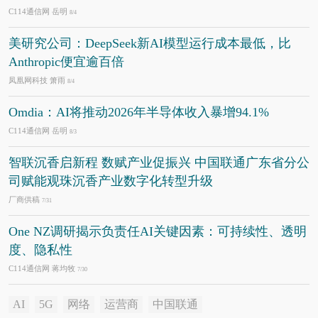
C114通信网 岳明
8/4
美研究公司：DeepSeek新AI模型运行成本最低，比
Anthropic便宜逾百倍
凤凰网科技 箫雨
8/4
Omdia：AI将推动2026年半导体收入暴增94.1%
C114通信网 岳明
8/3
智联沉香启新程 数赋产业促振兴 中国联通广东省分公
司赋能观珠沉香产业数字化转型升级
厂商供稿
7/31
One NZ调研揭示负责任AI关键因素：可持续性、透明
度、隐私性
C114通信网 蒋均牧
7/30
AI
5G
网络
运营商
中国联通