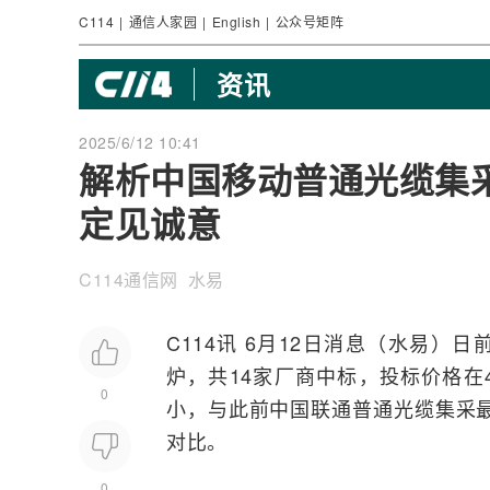
C114
|
通信人家园
|
English
|
公众号矩阵
资讯
2025/6/12 10:41
解析中国移动普通光缆集
定见诚意
C114通信网 水易
C114讯 6月12日消息（水易）日
炉，共14家厂商中标，投标价格在46
0
小，与此前
中国联通
普通光缆集采
对比。
0