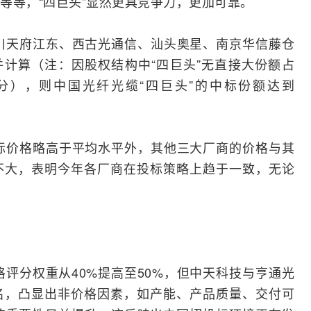
等等，“四巨头”显然更具竞争力，更加可靠。
川天府江东、西古
光通信
、汕头奥星、南京华信
藤仓
并计算（注：因股权结构中“四巨头”无直接大份额占
分），则中国光纤光缆“四巨头”的中标份额达到
标价格略高于平均水平外，其他三大厂商的价格与其
不大，表明今年各厂商在投标策略上趋于一致，无论
格评分权重从40%提高至50%，但中天科技与
亨通
光
名，凸显出非价格因素，如产能、产品质量、交付可