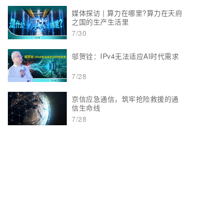
媒体探访 | 算力在哪里?算力在天府
之国的生产生活里
7/30
邬贺铨：IPv4无法适应AI时代需求
7/28
京信应急通信，筑牢抢险救援的通
信生命线
7/28