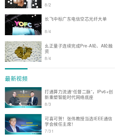
8/2
长飞中标广东电信空芯光纤大单
8/4
幺正量子连续完成Pre-A轮、A轮融
资
8/4
最新视频
打通算力流通“任督二脉”，IPv6+创
新重塑智能时代网络底座
8/3
可喜可贺！张伟教授当选IEEE通信
学会候任主席！
7/31