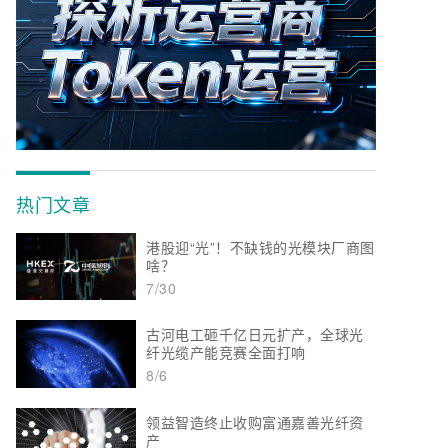
热门文章
港股迎“光”！不缺钱的光模块厂商图
啥？
7/30
古河电工砸千亿日元扩产，全球光
纤光缆产能竞赛全面打响
8/6
领益智造终止收购富通嘉善光纤资
产