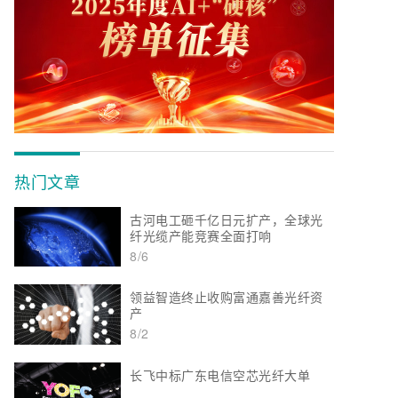
热门文章
古河电工砸千亿日元扩产，全球光
纤光缆产能竞赛全面打响
8/6
领益智造终止收购富通嘉善光纤资
产
8/2
长飞中标广东电信空芯光纤大单