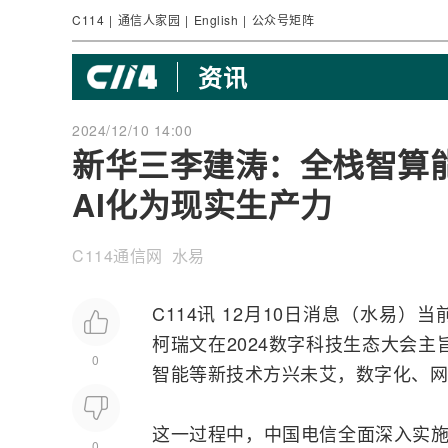
C114
|
通信人家园
|
English
|
公众号矩阵
资讯
2024/12/10 14:00
新华三李建涛：全栈智算
AI化为现实生产力
C114通信网 水易
C114讯 12月10日消息（水易）当
柯瑞文在2024数字科技生态大会
0
智能等新技术方兴未艾，数字化、
网
这一过程中，中国电信全面深入实施
0