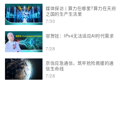
媒体探访 | 算力在哪里?算力在天府
之国的生产生活里
7/30
邬贺铨：IPv4无法适应AI时代需求
7/28
京信应急通信，筑牢抢险救援的通
信生命线
7/28