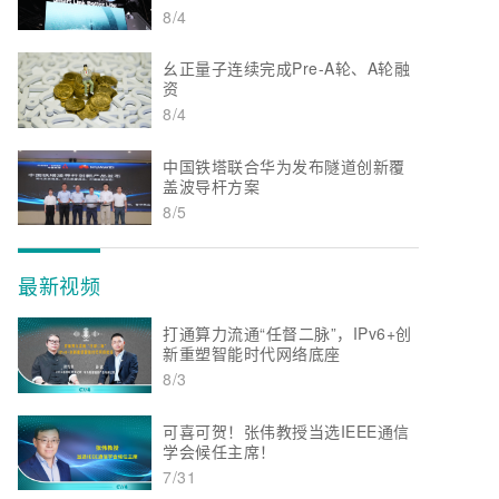
8/4
幺正量子连续完成Pre-A轮、A轮融
资
8/4
中国铁塔联合华为发布隧道创新覆
盖波导杆方案
8/5
最新视频
打通算力流通“任督二脉”，IPv6+创
新重塑智能时代网络底座
8/3
可喜可贺！张伟教授当选IEEE通信
学会候任主席！
7/31