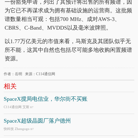
一份豁免申请，列出了其预计将出售的所有频谱，因
为它已不再谋求成为拥有基础设施的运营商。这批频
谱数量相当可观：包括700 MHz、成对AWS-3、
CBRS、C-Band、MVDDS以及毫米波牌照。
以1.77万亿美元的市值来看，马斯克及其团队似乎无
所不能，这其中自然也包括尽可能多地收购闲置频谱
资源。
作者：岳明 来源：C114通信网
相关
SpaceX搅局电信业，华尔街不买账
C114通信网 艾斯
8/7
SpaceX超级晶圆厂落户德州
快科技 Zhengogo
8/7