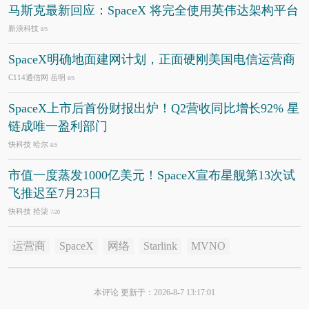
马斯克最新回应：SpaceX 将完全使用英伟达架构平台
新浪科技
8/5
SpaceX明确地面建网计划，正面硬刚美国电信运营商
C114通信网 岳明
8/5
SpaceX上市后首份财报出炉！Q2营收同比增长92% 星
链成唯一盈利部门
快科技 哈尔
8/5
市值一度蒸发1000亿美元！SpaceX宣布星舰第13次试
飞推迟至7月23日
快科技 拾柒
7/20
运营商
SpaceX
网络
Starlink
MVNO
本评论 更新于：2026-8-7 13:17:01