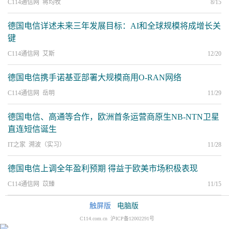
C114通信网 蒋均牧
8/15
德国电信详述未来三年发展目标：AI和全球规模将成增长关
键
C114通信网 艾斯
12/20
德国电信携手诺基亚部署大规模商用O-RAN网络
C114通信网 岳明
11/29
德国电信、高通等合作，欧洲首条运营商原生NB-NTN卫星
直连短信诞生
IT之家 溯波（实习）
11/28
德国电信上调全年盈利预期 得益于欧美市场积极表现
C114通信网 苡臻
11/15
触屏版
电脑版
C114.com.cn 沪ICP备12002291号