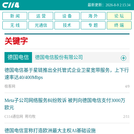
最新更新：2026-8-9 2:15:34
新 闻
运 营
设 备
海 外
论 坛
无 线
光通信
技术
专 题
终 端
关键字
德国电信
德国电信股份有限公司
德国电信基于星链推出全托管式企业卫星宽带服务，上下行
速率达40/400Mbps
极客网
4/9
Meta子公司网络服务纠纷败诉 被判向德国电信支付3000万
欧元
C114通信网 蒋均牧
2/11
德国电信宣称打造欧洲最大主权AI基础设施