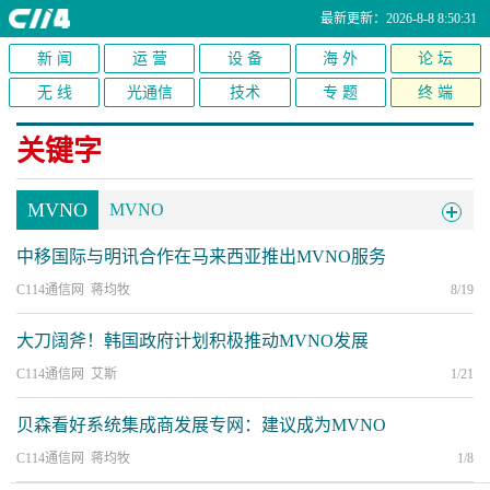
最新更新：2026-8-8 8:50:31
新 闻
运 营
设 备
海 外
论 坛
无 线
光通信
技术
专 题
终 端
关键字
MVNO
MVNO
中移国际与明讯合作在马来西亚推出MVNO服务
C114通信网 蒋均牧
8/19
大刀阔斧！韩国政府计划积极推动MVNO发展
C114通信网 艾斯
1/21
贝森看好系统集成商发展专网：建议成为MVNO
C114通信网 蒋均牧
1/8