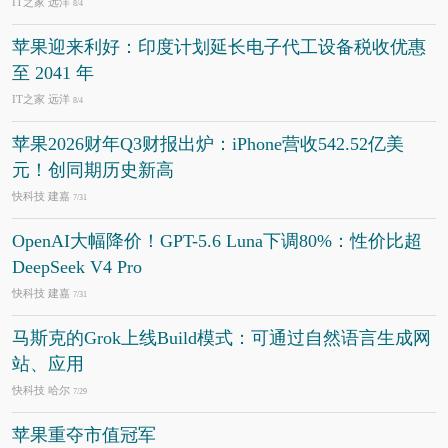
IT之家 远洋
8/4
苹果迎来利好：印度计划延长电子代工设备税收优惠
至 2041 年
IT之家 远洋
8/4
苹果2026财年Q3财报出炉：iPhone营收542.52亿美
元！创同期历史新高
快科技 建嘉
7/31
OpenAI大幅降价！GPT-5.6 Luna下调80%：性价比超
DeepSeek V4 Pro
快科技 建嘉
7/31
马斯克的Grok上线Build模式：可通过自然语言生成网
站、应用
快科技 哈尔
7/29
苹果重夺市值冠军