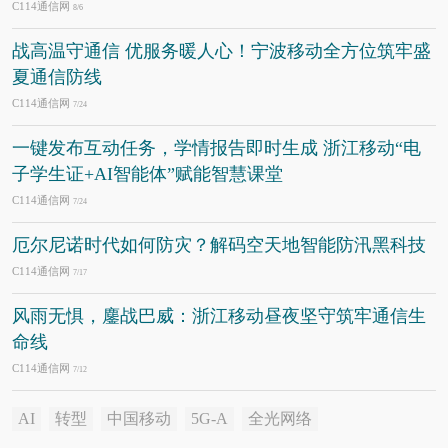
C114通信网
8/6
战高温守通信 优服务暖人心！宁波移动全方位筑牢盛
夏通信防线
C114通信网
7/24
一键发布互动任务，学情报告即时生成 浙江移动“电
子学生证+AI智能体”赋能智慧课堂
C114通信网
7/24
厄尔尼诺时代如何防灾？解码空天地智能防汛黑科技
C114通信网
7/17
风雨无惧，鏖战巴威：浙江移动昼夜坚守筑牢通信生
命线
C114通信网
7/12
AI
转型
中国移动
5G-A
全光网络