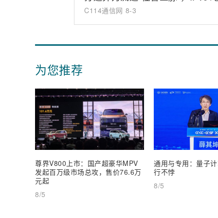
C114通信网
8-3
为您推荐
尊界V800上市：国产超豪华MPV
通用与专用：量子计
发起百万级市场总攻，售价76.6万
行不悖
元起
8/5
8/5