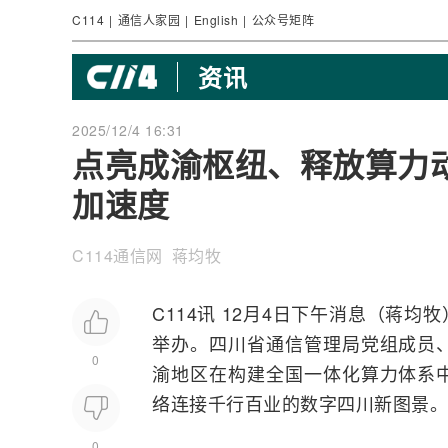
C114
|
通信人家园
|
English
|
公众号矩阵
资讯
2025/12/4 16:31
点亮成渝枢纽、释放算力
加速度
C114通信网 蒋均牧
C114讯 12月4日下午消息（蒋均
举办。四川省通信管理局党组成员
0
渝地区在构建全国一体化算力体系
络
连接千行百业的数字四川新图景。
0