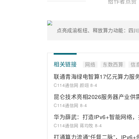
给作者点赞
点亮成渝枢纽、释放算力动能：四川
相关链接
网络
东数西算
信
联通青海绿电智算17亿元算力服
C114通信网 颜翊
8-4
昆仑技术亮相2026服务器产业
C114通信网
8-4
华为薛武：打造IPv6+智能网络
C114通信网 蒋均牧
8-4
打通算力流通“任督二脉”，IPv