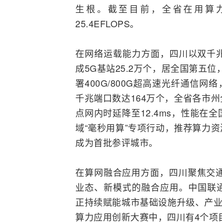
生根。截至目前，全省在用算
25.4EFLOPS。
在网络运载能力方面，四川以双千
成
5G
基站
25.2万个，居全国第五
署400G/800G超高速
光纤通信
网络
千兆端口数达164万个，全省各市
点网内时延降至12.4ms，性能
域“毫秒用算”专项行动，推荐算力
成为首批参评城市。
在算网融合应用方面，四川聚焦交通
业态、新模式的融合应用。中国联
正持续赋能城市基础设施升级、产
算力应用创新大赛中，四川有4个项