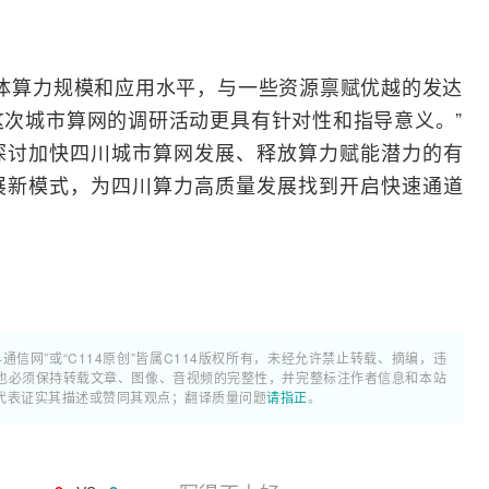
体算力规模和应用水平，与一些资源禀赋优越的发达
次城市算网的调研活动更具有针对性和指导意义。”
探讨加快四川城市算网发展、释放算力赋能潜力的有
展新模式，为四川算力高质量发展找到开启快速通道
4通信网”或“C114原创”皆属C114版权所有，未经允许禁止转载、摘编，违
也必须保持转载文章、图像、音视频的完整性，并完整标注作者信息和本站
代表证实其描述或赞同其观点；翻译质量问题
请指正
。