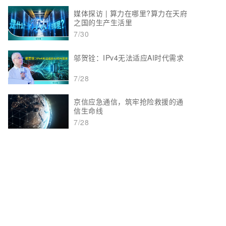
媒体探访 | 算力在哪里?算力在天府
之国的生产生活里
7/30
邬贺铨：IPv4无法适应AI时代需求
7/28
京信应急通信，筑牢抢险救援的通
信生命线
7/28