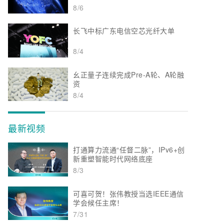
8/6
长飞中标广东电信空芯光纤大单
8/4
幺正量子连续完成Pre-A轮、A轮融
资
8/4
最新视频
打通算力流通“任督二脉”，IPv6+创
新重塑智能时代网络底座
8/3
可喜可贺！张伟教授当选IEEE通信
学会候任主席！
7/31