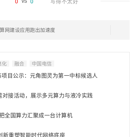
0
0
写得不太好
VS
算网建设应用跑出加速度
息化
融合
中国电信
务项目公示：元角图灵为第一中标候选人
供需对接活动，展示多元算力与液冷实践
，把全国算力汇聚成一台计算机
6+创新重塑智能时代网络底座