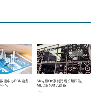
年数据中心PON设备
SK电讯Q2净利润增长超四倍，
Spac
44%
AIDC业务收入翻番
硬刚美
8/5
8/5