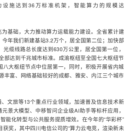
力设施达到36万标准机架，智能算力的规模达
兆为基础，大力推动算力运载能力建设。全省累计建
位，今年我们新建基站3.2万个，居全国第二位；加快部
，
光缆
线路总长度达到630万公里，居全国第一位，
州全部达到千兆城市标准。成渝枢纽至全国七大枢纽节
在全国八大枢纽节点中位居第一，同时，积极开展省内城
资源丰富、网络基础较好的成都、雅安、内江三个城市
、文旅等13个重点行业领域，加速普及信息技术新
通元景大模型、中移智问企业级
AI
助手等标杆应用，
业智能化
转型
与公共服务提质增效。在今年的“华彩杯”
目获奖，其中四川电信公司的“算力云电竞，渲染新未