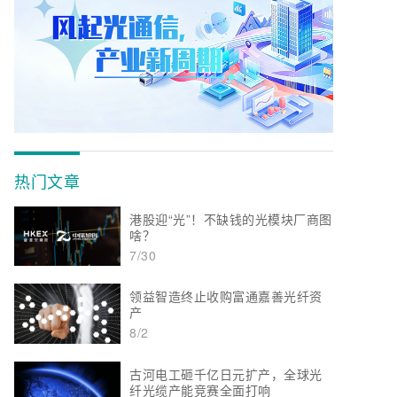
热门文章
港股迎“光”！不缺钱的光模块厂商图
啥？
7/30
领益智造终止收购富通嘉善光纤资
产
8/2
古河电工砸千亿日元扩产，全球光
纤光缆产能竞赛全面打响