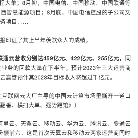
工程大单；8月初，
、中国移动、中国联通等
中国电信
的山西智慧能源项目；8月底，中国电信控股的子公司又
服务项目……
报
印证了其上半年羡煞众人的成绩。
通云营收分别达459亿元、422亿元、255亿元，同
企业务的回款大量在下半年，预计2023年三大运营商
云高管预计其2023年目标收入将超过千亿元。
在
互联网
云大厂主导的中国云计算市场里撕开一道口
翻番、横扫大单、强势踢馆》）
，阿里云、天翼云、移动云、
华为
云、腾讯云、联通云
市场份额前六。这是首次天翼云和移动云两家运营商同时