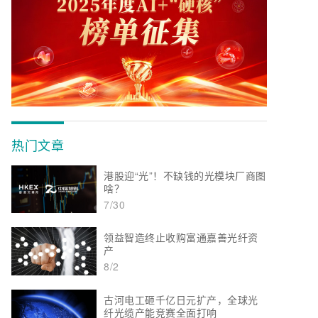
热门文章
港股迎“光”！不缺钱的光模块厂商图
啥？
7/30
领益智造终止收购富通嘉善光纤资
产
8/2
古河电工砸千亿日元扩产，全球光
纤光缆产能竞赛全面打响