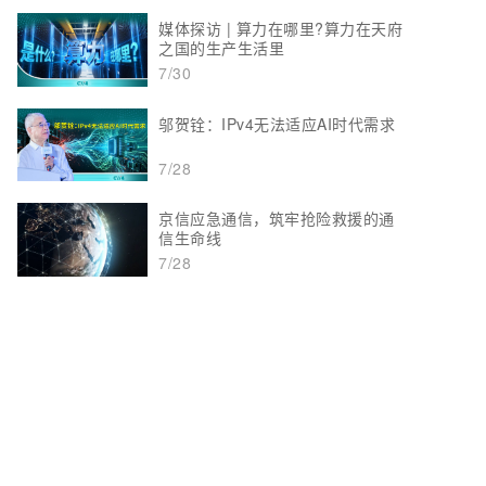
媒体探访 | 算力在哪里?算力在天府
之国的生产生活里
7/30
邬贺铨：IPv4无法适应AI时代需求
7/28
京信应急通信，筑牢抢险救援的通
信生命线
7/28