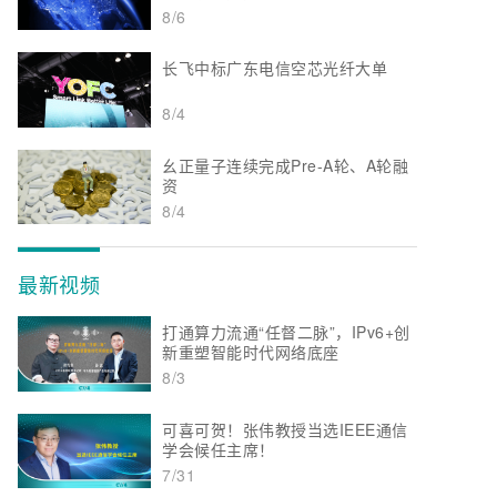
8/6
长飞中标广东电信空芯光纤大单
8/4
幺正量子连续完成Pre-A轮、A轮融
资
8/4
最新视频
打通算力流通“任督二脉”，IPv6+创
新重塑智能时代网络底座
8/3
可喜可贺！张伟教授当选IEEE通信
学会候任主席！
7/31