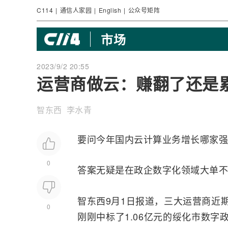
C114
|
通信人家园
|
English
|
公众号矩阵
市场
2023/9/2 20:55
运营商做云：赚翻了还是
智东西 李水青
要问今年国内云计算业务增长哪家强
0
答案无疑是在政企数字化领域大单不
智东西9月1日报道，三大运营商近
0
刚刚中标了1.06亿元的绥化市数字