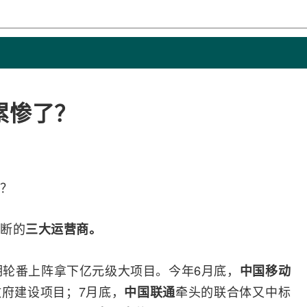
累惨了？
？
断的
三大
运营商
。
期轮番上阵拿下亿元级大项目。今年6月底，
中国移动
政府建设项目；7月底，
牵头的联合体又中标
中国联通