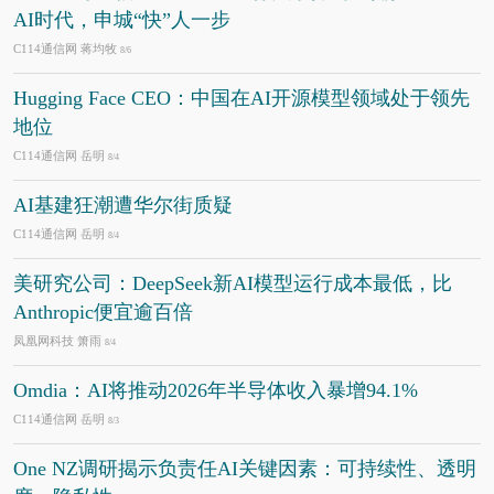
AI时代，申城“快”人一步
C114通信网 蒋均牧
8/6
Hugging Face CEO：中国在AI开源模型领域处于领先
地位
C114通信网 岳明
8/4
AI基建狂潮遭华尔街质疑
C114通信网 岳明
8/4
美研究公司：DeepSeek新AI模型运行成本最低，比
Anthropic便宜逾百倍
凤凰网科技 箫雨
8/4
Omdia：AI将推动2026年半导体收入暴增94.1%
C114通信网 岳明
8/3
One NZ调研揭示负责任AI关键因素：可持续性、透明