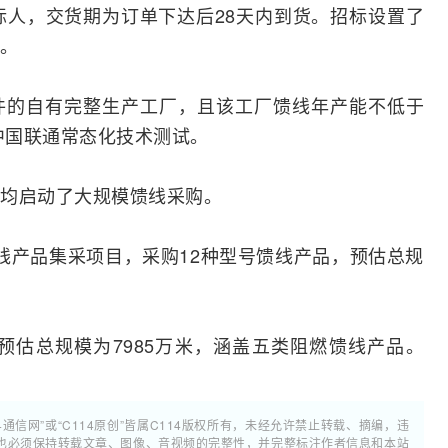
标人，交货期为订单下达后28天内到货。招标设置了
。
件的自有完整生产工厂，且该工厂馈线年产能不低于
中国联通常态化技术
测试
。
均启动了大规模馈线采购。
年馈线产品集采项目，采购12种型号馈线产品，预估总规
目预估总规模为7985万米，涵盖五类阻燃馈线产品。
4通信网”或“C114原创”皆属C114版权所有，未经允许禁止转载、摘编，违
也必须保持转载文章、图像、音视频的完整性，并完整标注作者信息和本站