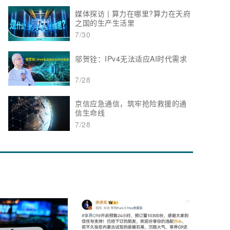
媒体探访 | 算力在哪里?算力在天府
之国的生产生活里
7/30
邬贺铨：IPv4无法适应AI时代需求
7/28
京信应急通信，筑牢抢险救援的通
信生命线
7/28