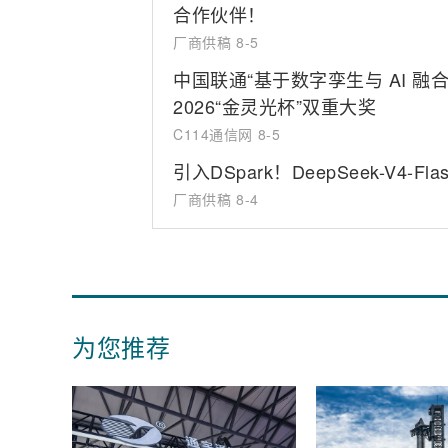
合作伙伴！
厂商供稿
8-5
中国联通“基于数字孪生与 AI 
2026“金灵光杯”双重大奖
C114通信网
8-5
引入DSpark！DeepSeek-V
厂商供稿
8-4
为您推荐