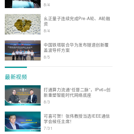
8/4
幺正量子连续完成Pre-A轮、A轮融
资
8/4
中国铁塔联合华为发布隧道创新覆
盖波导杆方案
8/5
最新视频
打通算力流通“任督二脉”，IPv6+创
新重塑智能时代网络底座
8/3
可喜可贺！张伟教授当选IEEE通信
学会候任主席！
7/31