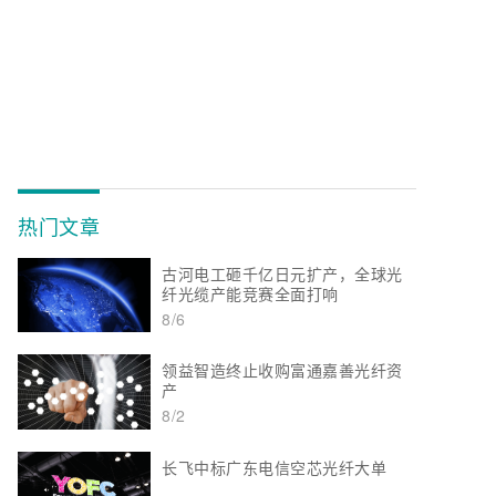
热门文章
古河电工砸千亿日元扩产，全球光
纤光缆产能竞赛全面打响
8/6
领益智造终止收购富通嘉善光纤资
产
8/2
长飞中标广东电信空芯光纤大单