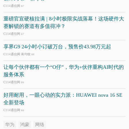
C114通信网
8/7
重磅官宣硬核拉满 | 8小时极限实战落幕！这场硬件大
赛解锁的赛道有多值得冲？
C114通信网
8/7
享界G9 24小时小订破万台，预售价43.98万元起
C114通信网 蒋均牧
8/6
让每个伙伴都有一个“O仔”，华为+伙伴重构AI时代的
服务体系
C114通信网
8/6
好用耐用，一眼心动的实力派：HUAWEI nova 16 SE
全新登场
C114通信网
8/6
华为
鸿蒙
网络