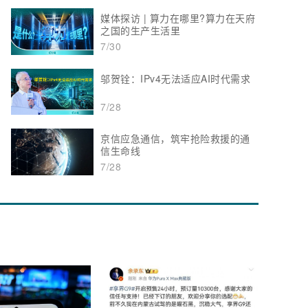
媒体探访 | 算力在哪里?算力在天府
之国的生产生活里
7/30
邬贺铨：IPv4无法适应AI时代需求
7/28
京信应急通信，筑牢抢险救援的通
信生命线
7/28