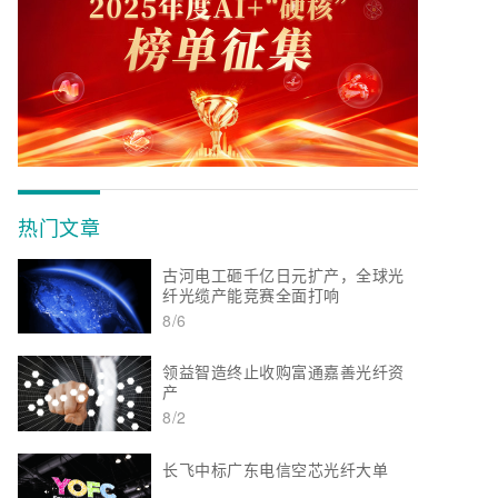
热门文章
古河电工砸千亿日元扩产，全球光
纤光缆产能竞赛全面打响
8/6
领益智造终止收购富通嘉善光纤资
产
8/2
长飞中标广东电信空芯光纤大单