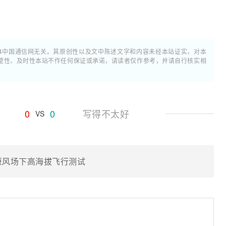
4中国通信网无关。其原创性以及文中陈述文字和内容未经本站证实，对本
整性、及时性本站不作任何保证或承诺，请读者仅作参考，并请自行核实相
0
0
写得不太好
VS
原风场下高海拔飞行测试