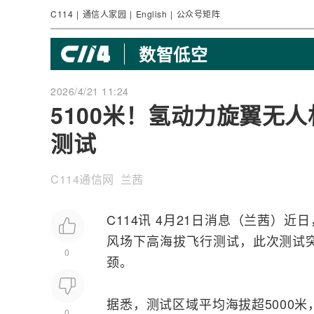
C114
|
通信人家园
|
English
|
公众号矩阵
数智低空
2026/4/21 11:24
5100米！氢动力旋翼无
测试
C114通信网 兰茜
C114讯 4月21日消息（兰茜）
风场下高海拔飞行测试，此次测试
0
颈。
据悉，测试区域平均海拔超5000
0