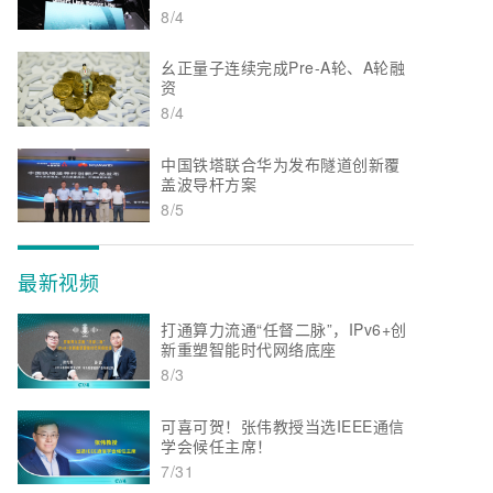
8/4
幺正量子连续完成Pre-A轮、A轮融
资
8/4
中国铁塔联合华为发布隧道创新覆
盖波导杆方案
8/5
最新视频
打通算力流通“任督二脉”，IPv6+创
新重塑智能时代网络底座
8/3
可喜可贺！张伟教授当选IEEE通信
学会候任主席！
7/31