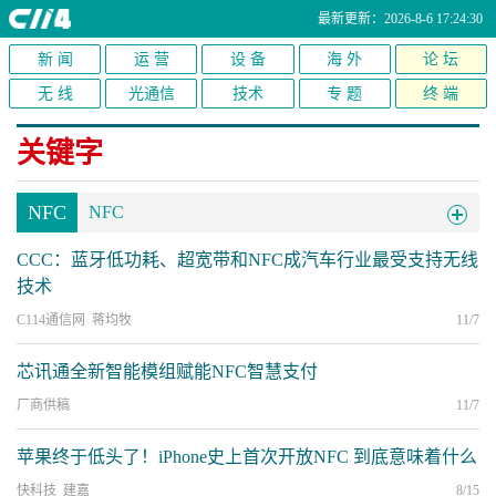
最新更新：2026-8-6 17:24:30
新 闻
运 营
设 备
海 外
论 坛
无 线
光通信
技术
专 题
终 端
关键字
NFC
NFC
CCC：蓝牙低功耗、超宽带和NFC成汽车行业最受支持无线
技术
C114通信网 蒋均牧
11/7
芯讯通全新智能模组赋能NFC智慧支付
厂商供稿
11/7
苹果终于低头了！iPhone史上首次开放NFC 到底意味着什么
快科技 建嘉
8/15