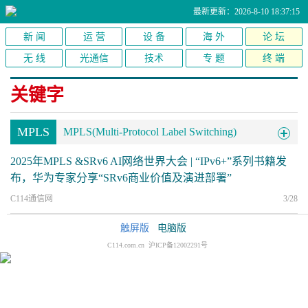
最新更新：2026-8-10 18:37:15
新 闻
运 营
设 备
海 外
论 坛
无 线
光通信
技术
专 题
终 端
关键字
MPLS
MPLS(Multi-Protocol Label Switching)
2025年MPLS &SRv6 AI网络世界大会 | “IPv6+”系列书籍发
布，华为专家分享“SRv6商业价值及演进部署”
C114通信网
3/28
触屏版
电脑版
C114.com.cn 沪ICP备12002291号